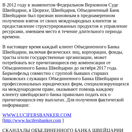
В 2012 году в знаменитом Федеральном Верховном Суде
Швейцарии, в Цюрихе, Швейцария, Объединенный Банк
Швейцарии был признан виновным в преднамеренном
получении взяток от своих международных клиентов за
предоставление структурированных продуктов и управление
ресурсами, имевшем место в течение длительного периода
времени.
В настоящее время каждый клиент Объединенного Банка
Швейцарии, включая физических лиц, корпорации, фонды,
трасты и/или государственные организации, может
потребовать все причитающиеся ему компенсации от
Объединенного Банка Швейцарии до октября 2017 года.
Биркенфельд совместно с группой бывших старших
банковских служащих Объединенного Банка Швейцарии и
профессиональных юридических фирм, специализирующихся
на международном праве, оказывают помощь каждому
клиенту швейцарского банка правильно подать иск о
причитающихся ему выплатах. Для получения фактической
информации:
WWW.LUCIFERSBANKER.COM
[
http://www.lucifersbanker.com
]
СКАНДАЛЫ ОБЪЕДИНЕННОГО БАНКА ШВЕЙЦАРИИ