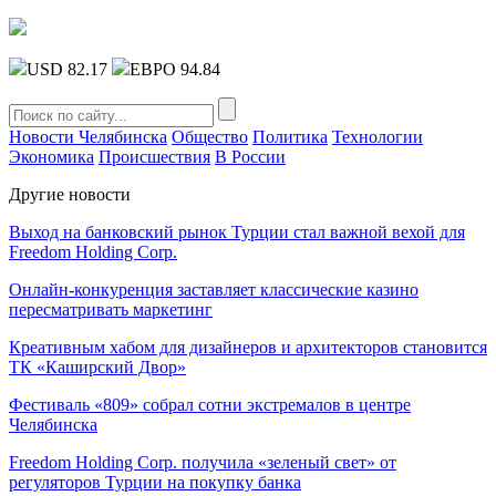
USD 82.17
ЕВРО 94.84
Новости Челябинска
Общество
Политика
Технологии
Экономика
Происшествия
В России
Другие новости
Выход на банковский рынок Турции стал важной вехой для
Freedom Holding Corp.
Онлайн-конкуренция заставляет классические казино
пересматривать маркетинг
Креативным хабом для дизайнеров и архитекторов становится
ТК «Каширский Двор»
Фестиваль «809» собрал сотни экстремалов в центре
Челябинска
Freedom Holding Corp. получила «зеленый свет» от
регуляторов Турции на покупку банка