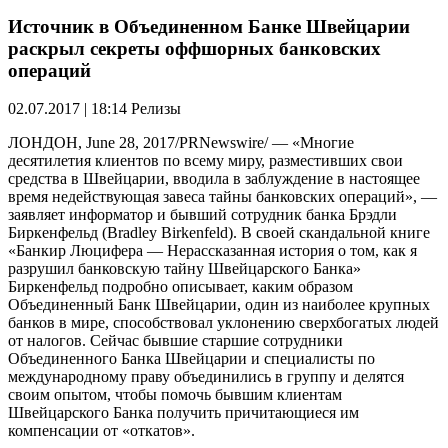
Источник в Объединенном Банке Швейцарии
раскрыл секреты оффшорных банковских
операций
02.07.2017 | 18:14
Релизы
ЛОНДОН, June 28, 2017/PRNewswire/ — «Многие
десятилетия клиентов по всему миру, разместивших свои
средства в Швейцарии, вводила в заблуждение в настоящее
время недействующая завеса тайны банковских операций», —
заявляет информатор и бывший сотрудник банка Брэдли
Биркенфельд (Bradley Birkenfeld). В своей скандальной книге
«Банкир Люцифера — Нерассказанная история о том, как я
разрушил банковскую тайну Швейцарского Банка»
Биркенфельд подробно описывает, каким образом
Объединенный Банк Швейцарии, один из наиболее крупных
банков в мире, способствовал уклонению сверхбогатых людей
от налогов. Сейчас бывшие старшие сотрудники
Объединенного Банка Швейцарии и специалисты по
международному праву объединились в группу и делятся
своим опытом, чтобы помочь бывшим клиентам
Швейцарского Банка получить причитающиеся им
компенсации от «откатов».