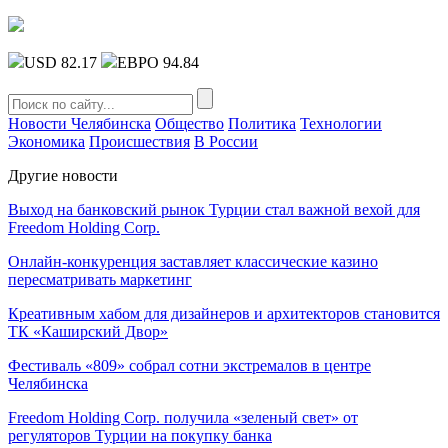
USD 82.17
ЕВРО 94.84
Новости Челябинска
Общество
Политика
Технологии
Экономика
Происшествия
В России
Другие новости
Выход на банковский рынок Турции стал важной вехой для
Freedom Holding Corp.
Онлайн-конкуренция заставляет классические казино
пересматривать маркетинг
Креативным хабом для дизайнеров и архитекторов становится
ТК «Каширский Двор»
Фестиваль «809» собрал сотни экстремалов в центре
Челябинска
Freedom Holding Corp. получила «зеленый свет» от
регуляторов Турции на покупку банка