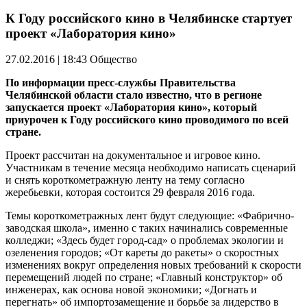
К Году российского кино в Челябинске стартует
проект «Лаборатория кино»
27.02.2016 | 18:43
Общество
По информации пресс-службы Правительства
Челябинской области стало известно, что в регионе
запускается проект «Лаборатория кино», который
приурочен к Году российского кино проводимого по всей
стране.
Проект рассчитан на документальное и игровое кино.
Участникам
в течение месяца
необходимо написать сценарий
и снять короткометражную ленту на тему
согласно
жеребьевки
, которая состоится 29 февраля 2016 года.
Темы короткометражных лент будут следующие: «Фабрично-
заводская школа», именно с таких начинались современные
колледжи; «Здесь будет
город-сад
» о проблемах экологии и
озеленения городов; «От кареты до ракеты» о скоростных
изменениях вокруг определения новых требований к скорости
перемещений людей по стране; «Главный конструктор»
об
инженерах
, как основа новой экономики; «Догнать и
перегнать»
об импортозамещение
и борьбе за лидерство в