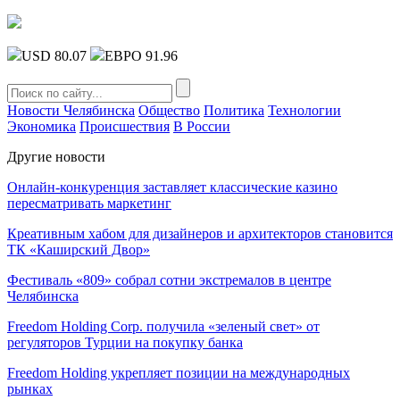
USD 80.07
ЕВРО 91.96
Новости Челябинска
Общество
Политика
Технологии
Экономика
Происшествия
В России
Другие новости
Онлайн-конкуренция заставляет классические казино
пересматривать маркетинг
Креативным хабом для дизайнеров и архитекторов становится
ТК «Каширский Двор»
Фестиваль «809» собрал сотни экстремалов в центре
Челябинска
Freedom Holding Corp. получила «зеленый свет» от
регуляторов Турции на покупку банка
Freedom Holding укрепляет позиции на международных
рынках