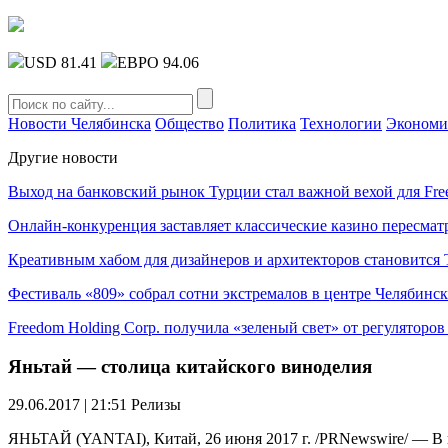
USD 81.41
ЕВРО 94.06
Новости Челябинска
Общество
Политика
Технологии
Экономи
Другие новости
Выход на банковский рынок Турции стал важной вехой для Fre
Онлайн-конкуренция заставляет классические казино пересмат
Креативным хабом для дизайнеров и архитекторов становитс
Фестиваль «809» собрал сотни экстремалов в центре Челябинск
Freedom Holding Corp. получила «зеленый свет» от регуляторо
Яньтай — столица китайского виноделия
29.06.2017 | 21:51
Релизы
ЯНЬТАЙ (YANTAI), Китай, 26 июня 2017 г. /PRNewswire/ — В н