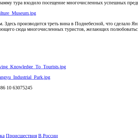
грамму тура входило посещение многочисленных успешных пред
ulture_Museum.jpg
 Здесь производится треть вина в Поднебесной, что сделало Ян
кающего сюда многочисленных туристов, желающих полюбоватьс
ving_Knowledge_To_Tourists.jpg
gyu_Industrial_Park.jpg
6 10 63075245
ка
Происшествия
В России