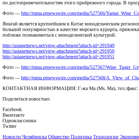
по достопримечательностям этого прибрежного города. В про
Фото —
http://mma.prnewswire.com/media/527566/Yantai_Wine_C
Яньтай является крупнейшим в Китае винодельческим регионом.
большой популярностью в качестве морского курорта, привле
поближе познакомиться с винодельческой культурой.
http://asianetnews.net/view-attachment?attach-id=291949
http://asianetnews.net/view-attachment?attach-id=291950
http://asianetnews.net/view-attachment?attach-id=291951
Фото —
http://mma.prnewswire.com/media/527567/Wine_Taster_Gi
Фото —
http://mma.prnewswire.com/media/527568/A_View_of_Chan
КОНТАКТНАЯ ИНФОРМАЦИЯ: Г-жа Ма (Ms. Ma), тел./факс: 8
Поделиться новостью:
Facebook
Вконтакте
Одноклассники
Twitter
Новости Челябинска
Общество
Политика
Технологии
Экономи