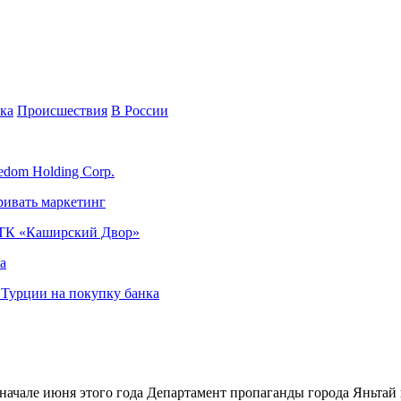
ка
Происшествия
В России
edom Holding Corp.
ривать маркетинг
я ТК «Каширский Двор»
а
в Турции на покупку банка
ачале июня этого года Департамент пропаганды города Яньтай 