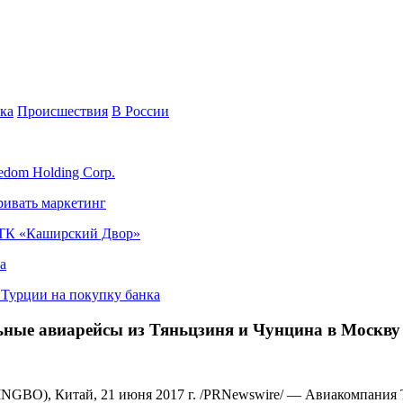
ка
Происшествия
В России
edom Holding Corp.
ривать маркетинг
я ТК «Каширский Двор»
а
в Турции на покупку банка
альные авиарейсы из Тяньцзиня и Чунцина в Москву
Китай, 21 июня 2017 г. /PRNewswire/ — Авиакомпания Tianji