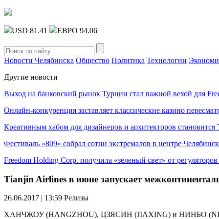
USD 81.41
ЕВРО 94.06
Новости Челябинска
Общество
Политика
Технологии
Экономи
Другие новости
Выход на банковский рынок Турции стал важной вехой для Fre
Онлайн-конкуренция заставляет классические казино пересмат
Креативным хабом для дизайнеров и архитекторов становитс
Фестиваль «809» собрал сотни экстремалов в центре Челябинск
Freedom Holding Corp. получила «зеленый свет» от регуляторо
Tianjin Airlines в июне запускает межконтинент
26.06.2017 | 13:59
Релизы
ХАНЧЖОУ (HANGZHOU), ЦЗЯСИН (JIAXING) и НИНБО (NINGBO), 