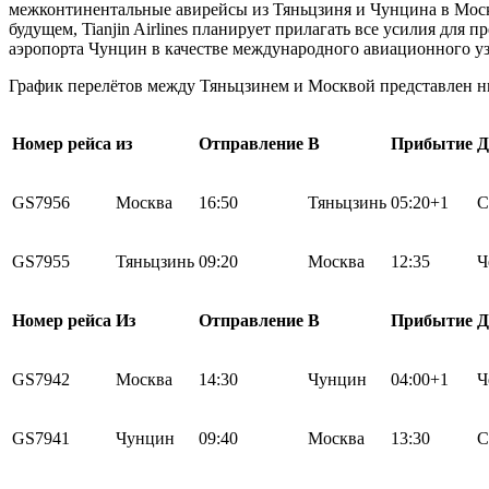
межконтинентальные авирейсы из Тяньцзиня и Чунцина в Моск
будущем, Tianjin Airlines планирует прилагать все усилия для
аэропорта Чунцин в качестве международного авиационного уз
График перелётов между Тяньцзинем и Москвой представлен н
Номер рейса
из
Отправление
В
Прибытие
Д
GS7956
Москва
16:50
Тяньцзинь
05:20+1
С
GS7955
Тяньцзинь
09:20
Москва
12:35
Ч
Номер рейса
Из
Отправление
В
Прибытие
Д
GS7942
Москва
14:30
Чунцин
04:00+1
Ч
GS7941
Чунцин
09:40
Москва
13:30
С