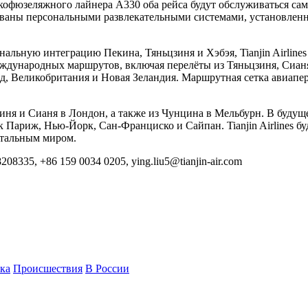
рокофюзеляжного лайнера A330 оба рейса будут обслуживаться са
дованы персональными развлекательными системами, установленн
альную интеграцию Пекина, Тяньцзиня и Хэбэя, Tianjin Airline
ждународных маршрутов, включая перелёты из Тяньцзиня, Сианя
д, Великобритания и Новая Зеландия. Маршрутная сетка авиапер
ьцзиня и Сианя в Лондон, а также из Чунцина в Мельбурн. В буд
к Париж, Нью-Йорк, Сан-Франциско и Сайпан. Tianjin Airlines б
стальным миром.
, +86 159 0034 0205, ying.liu5@tianjin-air.com
ка
Происшествия
В России