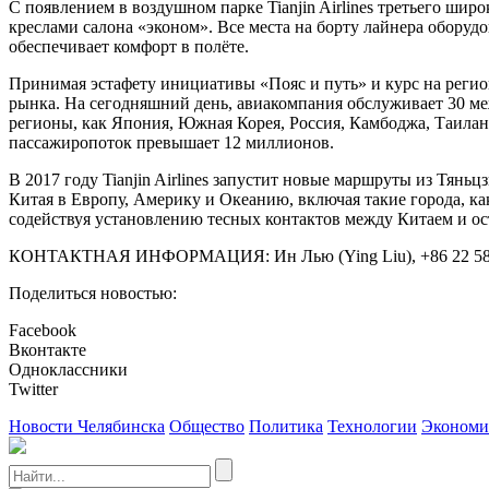
С появлением в воздушном парке Tianjin Airlines третьего ши
креслами салона «эконом». Все места на борту лайнера обору
обеспечивает комфорт в полёте.
Принимая эстафету инициативы «Пояс и путь» и курс на регион
рынка. На сегодняшний день, авиакомпания обслуживает 30 ме
регионы, как Япония, Южная Корея, Россия, Камбоджа, Таилан
пассажиропоток превышает 12 миллионов.
В 2017 году Tianjin Airlines запустит новые маршруты из Тян
Китая в Европу, Америку и Океанию, включая такие города, ка
содействуя установлению тесных контактов между Китаем и о
КОНТАКТНАЯ ИНФОРМАЦИЯ: Ин Лью (Ying Liu), +86 22 58208335
Поделиться новостью:
Facebook
Вконтакте
Одноклассники
Twitter
Новости Челябинска
Общество
Политика
Технологии
Экономи