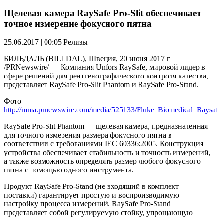
Щелевая камера RaySafe Pro-Slit обеспечивает
точное измерение фокусного пятна
25.06.2017 | 00:05
Релизы
БИЛЬДАЛЬ (BILLDAL), Швеция, 20 июня 2017 г.
/PRNewswire/ — Компания Unfors RaySafe, мировой лидер в
сфере решений для рентгенографического контроля качества,
представляет RaySafe Pro-Slit Phantom и RaySafe Pro-Stand.
Фото —
http://mma.prnewswire.com/media/525133/Fluke_Biomedical_Raysaf
RaySafe Pro-Slit Phantom — щелевая камера, предназначенная
для точного измерения размера фокусного пятна в
соответствии с требованиями IEC 60336:2005. Конструкция
устройства обеспечивает стабильность и точность измерений,
а также возможность определять размер любого фокусного
пятна с помощью одного инструмента.
Продукт RaySafe Pro-Stand (не входящий в комплект
поставки) гарантирует простую и воспроизводимую
настройку процесса измерений. RaySafe Pro-Stand
представляет собой регулируемую стойку, упрощающую