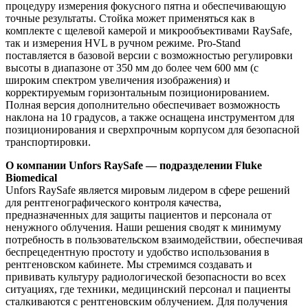
процедуру измерения фокусного пятна и обеспечивающую
точные результаты. Стойка может применяться как в
комплекте с щелевой камерой и микрообъективами RaySafe,
так и измерения HVL в ручном режиме. Pro-Stand
поставляется в базовой версии с возможностью регулировки
высоты в диапазоне от 350 мм до более чем 600 мм (с
широким спектром увеличения изображения) и
корректируемым горизонтальным позиционированием.
Полная версия дополнительно обеспечивает возможность
наклона на 10 градусов, а также оснащена инструментом для
позиционирования и сверхпрочным корпусом для безопасной
транспортировки.
О компании Unfors RaySafe — подразделении Fluke
Biomedical
Unfors RaySafe является мировым лидером в сфере решений
для рентгенографического контроля качества,
предназначенных для защиты пациентов и персонала от
ненужного облучения. Наши решения сводят к минимуму
потребность в пользовательском взаимодействии, обеспечивая
беспрецедентную простоту и удобство использования в
рентгеновском кабинете. Мы стремимся создавать и
прививать культуру радиологической безопасности во всех
ситуациях, где техники, медицинский персонал и пациенты
сталкиваются с рентгеновским облучением. Для получения