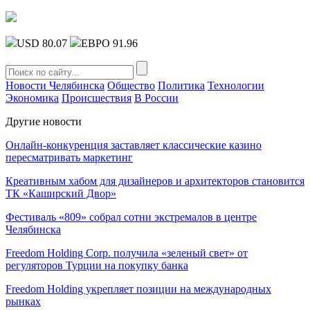
USD 80.07
ЕВРО 91.96
Новости Челябинска
Общество
Политика
Технологии
Экономика
Происшествия
В России
Другие новости
Онлайн-конкуренция заставляет классические казино
пересматривать маркетинг
Креативным хабом для дизайнеров и архитекторов становится
ТК «Каширский Двор»
Фестиваль «809» собрал сотни экстремалов в центре
Челябинска
Freedom Holding Corp. получила «зеленый свет» от
регуляторов Турции на покупку банка
Freedom Holding укрепляет позиции на международных
рынках