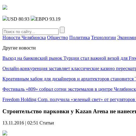
USD 80.93
ЕВРО 93.19
Новости Челябинска
Общество
Политика
Технологии
Экономи
Другие новости
Выход на банковский рынок Турции стал важной вехой для Fre
Онлайн-конкуренция заставляет классические казино пересмат
Креативным хабом для дизайнеров и архитекторов становитс
Фестиваль «809» собрал сотни экстремалов в центре Челябинск
Freedom Holding Corp. получила «зеленый свет» от регуляторо
Строительство парковки у Kazan Arena не нанес
13.11.2016 | 02:51
Статьи