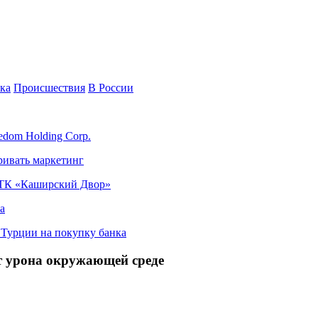
ка
Происшествия
В России
edom Holding Corp.
ривать маркетинг
я ТК «Каширский Двор»
а
в Турции на покупку банка
ет урона окружающей среде