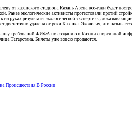
леку от казанского стадиона Казань Арена все-таки будет постр
ой. Ранее экологические активисты протестовали протий стройки
 на руках результаты экологической экспертизы, доказывающие, 
т достаточно удалена от реки Казанка. Экология, что называется
 канву требований ФИФА по созданию в Казани спортивной инф
олица Татарстана. Билеты уже вовсю продаются.
ка
Происшествия
В России