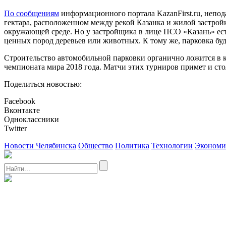
По сообщениям
информационного портала KazanFirst.ru, непода
гектара, расположенном между рекой Казанка и жилой застройк
окружающей среде. Но у застройщика в лице ПСО «Казань» есть
ценных пород деревьев или животных. К тому же, парковка буде
Строительство автомобильной парковки органично ложится в
чемпионата мира 2018 года. Матчи этих турниров примет и ст
Поделиться новостью:
Facebook
Вконтакте
Одноклассники
Twitter
Новости Челябинска
Общество
Политика
Технологии
Экономи