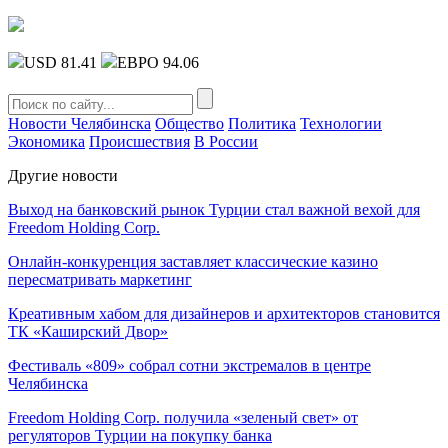
USD 81.41
ЕВРО 94.06
Новости Челябинска
Общество
Политика
Технологии
Экономика
Происшествия
В России
Другие новости
Выход на банковский рынок Турции стал важной вехой для
Freedom Holding Corp.
Онлайн-конкуренция заставляет классические казино
пересматривать маркетинг
Креативным хабом для дизайнеров и архитекторов становится
ТК «Каширский Двор»
Фестиваль «809» собрал сотни экстремалов в центре
Челябинска
Freedom Holding Corp. получила «зеленый свет» от
регуляторов Турции на покупку банка