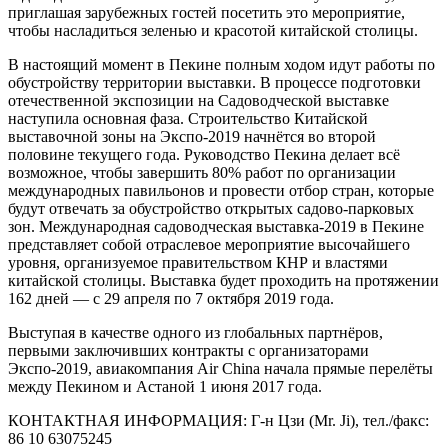
приглашая зарубежных гостей посетить это мероприятие,
чтобы насладиться зеленью и красотой китайской столицы.
В настоящий момент в Пекине полным ходом идут работы по
обустройству территории выставки. В процессе подготовки
отечественной экспозиции на Садоводческой выставке
наступила основная фаза. Строительство Китайской
выставочной зоны на Экспо-2019 начнётся во второй
половине текущего года. Руководство Пекина делает всё
возможное, чтобы завершить 80% работ по организации
международных павильонов и провести отбор стран, которые
будут отвечать за обустройство открытых садово-парковых
зон. Международная садоводческая выставка-2019 в Пекине
представляет собой отраслевое мероприятие высочайшего
уровня, организуемое правительством КНР и властями
китайской столицы. Выставка будет проходить на протяжении
162 дней — с 29 апреля по 7 октября 2019 года.
Выступая в качестве одного из глобальных партнёров,
первыми заключивших контракты с организаторами
Экспо-2019, авиакомпания Air China начала прямые перелёты
между Пекином и Астаной 1 июня 2017 года.
КОНТАКТНАЯ ИНФОРМАЦИЯ: Г-н Цзи (Mr. Ji), тел./факс:
86 10 63075245