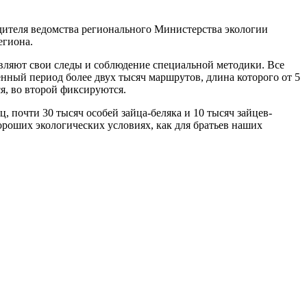
дителя ведомства регионального Министерства экологии
егиона.
авляют свои следы и соблюдение специальной методики. Все
нный период более двух тысяч маршрутов, длина которого от 5
я, во второй фиксируются.
иц, почти 30 тысяч особей
зайца-беляка
и 10 тысяч
зайцев-
ороших экологических условиях, как для братьев наших