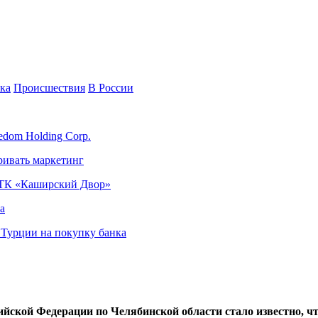
ка
Происшествия
В России
edom Holding Corp.
ривать маркетинг
я ТК «Каширский Двор»
а
в Турции на покупку банка
кой Федерации по Челябинской области стало известно, что 