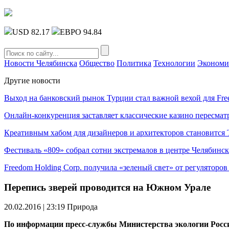
USD 82.17
ЕВРО 94.84
Новости Челябинска
Общество
Политика
Технологии
Экономи
Другие новости
Выход на банковский рынок Турции стал важной вехой для Fre
Онлайн-конкуренция заставляет классические казино пересмат
Креативным хабом для дизайнеров и архитекторов становитс
Фестиваль «809» собрал сотни экстремалов в центре Челябинск
Freedom Holding Corp. получила «зеленый свет» от регуляторо
Перепись зверей проводится на Южном Урале
20.02.2016 | 23:19
Природа
По информации пресс-службы Министерства экологии Российс