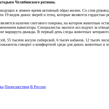
угодьям Челябинского региона.
ведущих в зимнее время активный образ жизни. Со слов руково
и 19 видов диких зверей и птиц, которые являются гордостью р
является наличие снегового покрова, на котором животные ост
менением навигатора. Специалисты экологи исследуют за отведе
ние маршрута дважды. В первый день следы животных затираютс
сей, 55 тысячи косули сибирской, 6 тысяч кабанов, 12 тысяч лис
 показатель говорит о комфортной среде для диких животных и х
ка
Происшествия
В России