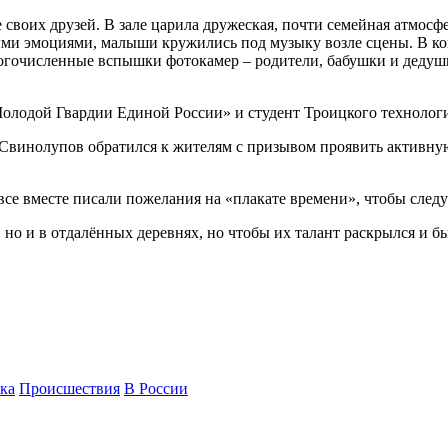
воих друзей. В зале царила дружеская, почти семейная атмосфер
ми эмоциями, малыши кружились под музыку возле сцены. В кон
огочисленные вспышки фотокамер – родители, бабушки и дедушк
олодой Гвардии Единой России» и студент Троицкого технологи
Свинолупов обратился к жителям с призывом проявить активну
 все вместе писали пожелания на «плакате времени», чтобы след
но и в отдалённых деревнях, но чтобы их талант раскрылся и б
ка
Происшествия
В России