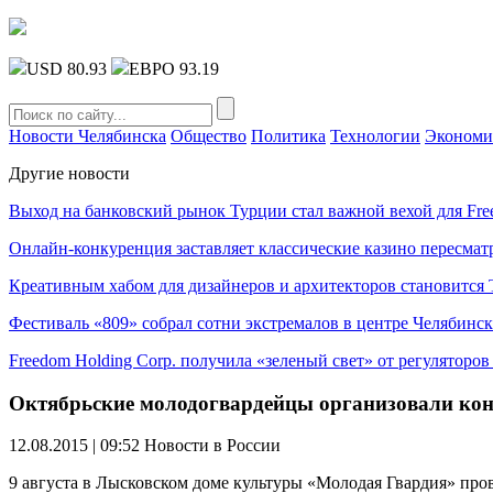
USD 80.93
ЕВРО 93.19
Новости Челябинска
Общество
Политика
Технологии
Экономи
Другие новости
Выход на банковский рынок Турции стал важной вехой для Fre
Онлайн-конкуренция заставляет классические казино пересмат
Креативным хабом для дизайнеров и архитекторов становитс
Фестиваль «809» собрал сотни экстремалов в центре Челябинск
Freedom Holding Corp. получила «зеленый свет» от регуляторо
Октябрьские молодогвардейцы организовали кон
12.08.2015 | 09:52
Новости в России
9 августа в Лысковском доме культуры «Молодая Гвардия» про