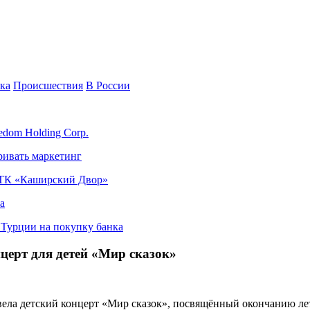
ка
Происшествия
В России
edom Holding Corp.
ривать маркетинг
я ТК «Каширский Двор»
а
в Турции на покупку банка
церт для детей «Мир сказок»
вела детский концерт «Мир сказок», посвящённый окончанию ле