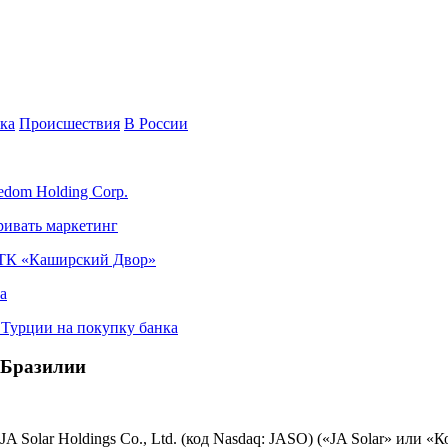
ка
Происшествия
В России
edom Holding Corp.
ривать маркетинг
я ТК «Каширский Двор»
а
в Турции на покупку банка
в Бразилии
 Solar Holdings Co., Ltd. (код Nasdaq: JASO) («JA Solar» или