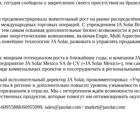
, сегодня сообщила о закреплении своего присутствия на брази
ния продемонстрировала значительный рост на рынке распределён
 международных торговых операций. С учреждением JA Solar Br
тем самым осваивая дополнительные бизнес-возможности в регио
и энергетическими компаниями, включая Engie, Multi Aquecimen
новейшие технологии JA Solar, развивать и управлять продажами 
 мощным потенциалом роста в ближайшие годы, и компания JA S
предприятие JA Solar Mexico SA de CV («JA Solar Mexico»), тем
 ряде коммунальных проектов и посотрудничать в региональным
авный исполнительный директор JA Solar, прокомментировал: «Уч
ства в регионе и дополнительно повысит уровень узнаваемости б
признанием в отрасли. Мы с нетерпением ждём возможности ис
ественных продуктов, которые помогут им оптимизировать окуп
888/60955999, sales@jasolar.com / market@jasolar.com