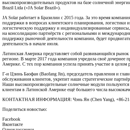
высокопроизводительных продуктов на базе солнечной энергии
Brazil Ltda («JA Solar Brazil»).
JA Solar работает в Бразилии с 2015 года. За это время компа
поддержки в вопросах клиентского планирования, логистики и
логистическую поддержку и индивидуализированные сервисы, 
на консолидацию партнёрств с региональными и международным
поддержку рыночной деятельности компании, будет продвигать 
деятельность в начале июля.
Латинская Америка представляет собой развивающийся рынок с
регионе. В марте 2017 года компания учредила своё дочернее 
Америке. С тех пор компания успела принять участие в целом
Г-н Цзинь Баофан (Baofang Jin), председатель правления и гл
обслуживания клиентов, укрепит наши стратегические партнёр
Наши высокопроизводительные солнечные модули пользуются 
клиентам в Латинской Америке ещё большего числа высококач
КОНТАКТНАЯ ИНФОРМАЦИЯ: Чэнь Ян (Chen Yang), +86-21-60955
Поделиться новостью:
Facebook
Вконтакте
Одноклассники