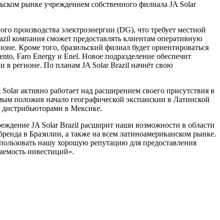
льском рынке учреждением собственного филиала JA Solar
ного производства электроэнергии (DG), что требует местной
azil компания сможет предоставлять клиентам оперативную
не. Кроме того, бразильский филиал будет ориентироваться
to, Faro Energy и Enel. Новое подразделение обеспечит
в регионе. По планам JA Solar Brazil начнёт свою
olar активно работает над расширением своего присутствия в
 самым положив начало географической экспанскии в Латинской
и дистрибьюторами в Мексике.
реждение JA Solar Brazil расширит наши возможности в области
ренда в Бразилии, а также на всем латиноамериканском рынке.
пользовать нашу хорошую репутацию для предоставления
аемость инвестиций».