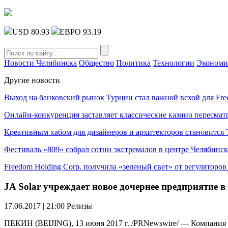
USD 80.93
ЕВРО 93.19
Новости Челябинска
Общество
Политика
Технологии
Экономи
Другие новости
Выход на банковский рынок Турции стал важной вехой для Fre
Онлайн-конкуренция заставляет классические казино пересмат
Креативным хабом для дизайнеров и архитекторов становитс
Фестиваль «809» собрал сотни экстремалов в центре Челябинск
Freedom Holding Corp. получила «зеленый свет» от регуляторо
JA Solar учреждает новое дочернее предприятие 
17.06.2017 | 21:00
Релизы
ПЕКИН (BEIJING), 13 июня 2017 г. /PRNewswire/ — Компания JA