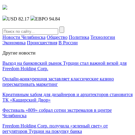
USD 82.17
ЕВРО 94.84
Новости Челябинска
Общество
Политика
Технологии
Экономика
Происшествия
В России
Другие новости
Выход на банковский рынок Турции стал важной вехой для
Freedom Holding Corp.
Онлайн-конкуренция заставляет классические казино
пересматривать маркетинг
Креативным хабом для дизайнеров и архитекторов становится
ТК «Каширский Двор»
Фестиваль «809» собрал сотни экстремалов в центре
Челябинска
Freedom Holding Corp. получила «зеленый свет» от
регуляторов Турции на покупку банка