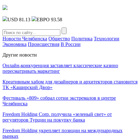
USD 81.13
ЕВРО 93.58
Новости Челябинска
Общество
Политика
Технологии
Экономика
Происшествия
В России
Другие новости
Онлайн-конкуренция заставляет классические казино
пересматривать маркетинг
Креативным хабом для дизайнеров и архитекторов становится
ТК «Каширский Двор»
Фестиваль «809» собрал сотни экстремалов в центре
Челябинска
Freedom Holding Corp. получила «зеленый свет» от
регуляторов Турции на покупку банка
Freedom Holding укрепляет позиции на международных
рынках