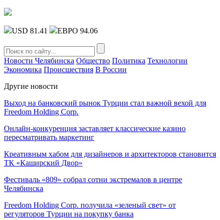
USD 81.41
ЕВРО 94.06
Новости Челябинска
Общество
Политика
Технологии
Экономика
Происшествия
В России
Другие новости
Выход на банковский рынок Турции стал важной вехой для
Freedom Holding Corp.
Онлайн-конкуренция заставляет классические казино
пересматривать маркетинг
Креативным хабом для дизайнеров и архитекторов становится
ТК «Каширский Двор»
Фестиваль «809» собрал сотни экстремалов в центре
Челябинска
Freedom Holding Corp. получила «зеленый свет» от
регуляторов Турции на покупку банка