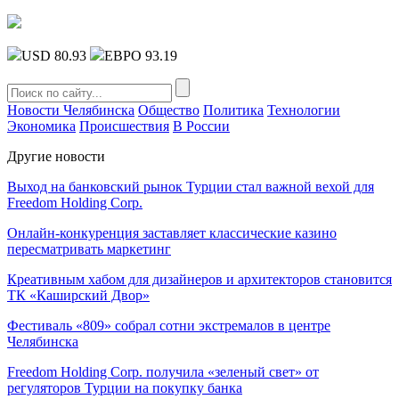
USD 80.93
ЕВРО 93.19
Новости Челябинска
Общество
Политика
Технологии
Экономика
Происшествия
В России
Другие новости
Выход на банковский рынок Турции стал важной вехой для
Freedom Holding Corp.
Онлайн-конкуренция заставляет классические казино
пересматривать маркетинг
Креативным хабом для дизайнеров и архитекторов становится
ТК «Каширский Двор»
Фестиваль «809» собрал сотни экстремалов в центре
Челябинска
Freedom Holding Corp. получила «зеленый свет» от
регуляторов Турции на покупку банка