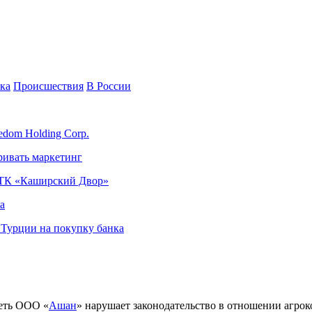
ка
Происшествия
В России
edom Holding Corp.
ривать маркетинг
я ТК «Каширский Двор»
а
в Турции на покупку банка
еть ООО «
Ашан
» нарушает законодательство в отношении агро