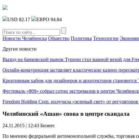
USD 82.17
ЕВРО 94.84
Новости Челябинска
Общество
Политика
Технологии
Экономи
Другие новости
Выход на банковский рынок Турции стал важной вехой для Fre
Онлайн-конкуренция заставляет классические казино пересмат
Креативным хабом для дизайнеров и архитекторов становитс
Фестиваль «809» собрал сотни экстремалов в центре Челябинск
Freedom Holding Corp. получила «зеленый свет» от регуляторо
Челябинский «Ашан» снова в центре скандала
24.11.2015 | 12:43
Бизнес
По мнению федеральной антимонопольной службы, торговая с