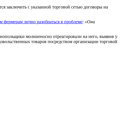
тся заключить с указанной торговой сетью договоры на
 фермерам лично разобраться в проблеме
:
«Они
монопольщики молниеносно отреагировали на него, выявив у
довольственных товаров посредством организации торговой