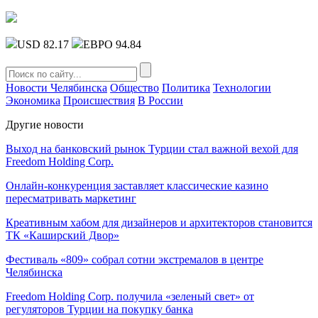
USD 82.17
ЕВРО 94.84
Новости Челябинска
Общество
Политика
Технологии
Экономика
Происшествия
В России
Другие новости
Выход на банковский рынок Турции стал важной вехой для
Freedom Holding Corp.
Онлайн-конкуренция заставляет классические казино
пересматривать маркетинг
Креативным хабом для дизайнеров и архитекторов становится
ТК «Каширский Двор»
Фестиваль «809» собрал сотни экстремалов в центре
Челябинска
Freedom Holding Corp. получила «зеленый свет» от
регуляторов Турции на покупку банка