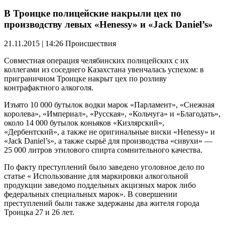
В Троицке полицейские накрыли цех по
производству левых «Henessy» и «Jack Daniel’s»
21.11.2015 | 14:26
Происшествия
Совместная операция челябинских полицейских с их
коллегами из соседнего Казахстана увенчалась успехом: в
приграничном Троицке накрыт цех по розливу
контрафактного алкоголя.
Изъято 10 000 бутылок водки марок «Парламент», «Снежная
королева», «Империал», «Русская», «Кольчуга» и «Благодать»,
около 14 000 бутылок коньяков «Кизлярский»,
«Дербентский», а также не оригинальные виски «Henessy» и
«Jack Daniel’s», а также сырьё для производства «сивухи» —
25 000 литров этилового спирта сомнительного качества.
По факту преступлений было заведено уголовное дело по
статье « Использование для маркировки алкогольной
продукции заведомо поддельных акцизных марок либо
федеральных специальных марок». В совершении
преступлений были также задержаны два жителя города
Троицка 27 и 26 лет.