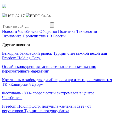
USD 82.17
ЕВРО 94.84
Новости Челябинска
Общество
Политика
Технологии
Экономика
Происшествия
В России
Другие новости
Выход на банковский рынок Турции стал важной вехой для
Freedom Holding Corp.
Онлайн-конкуренция заставляет классические казино
пересматривать маркетинг
Креативным хабом для дизайнеров и архитекторов становится
ТК «Каширский Двор»
Фестиваль «809» собрал сотни экстремалов в центре
Челябинска
Freedom Holding Corp. получила «зеленый свет» от
регуляторов Турции на покупку банка