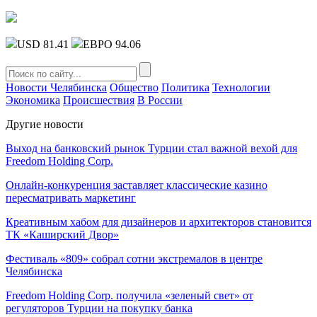
USD 81.41
ЕВРО 94.06
Новости Челябинска
Общество
Политика
Технологии
Экономика
Происшествия
В России
Другие новости
Выход на банковский рынок Турции стал важной вехой для
Freedom Holding Corp.
Онлайн-конкуренция заставляет классические казино
пересматривать маркетинг
Креативным хабом для дизайнеров и архитекторов становится
ТК «Каширский Двор»
Фестиваль «809» собрал сотни экстремалов в центре
Челябинска
Freedom Holding Corp. получила «зеленый свет» от
регуляторов Турции на покупку банка