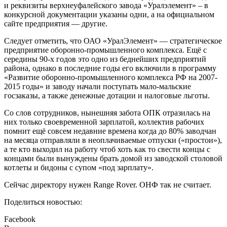
и реквизиты верхнеуфалейского завода «Уралэлемент» – в
конкурсной документации указаны одни, а на официальном
сайте предприятия — другие.
Следует отметить, что ОАО «УралЭлемент» — стратегическое
предприятие оборонно-промышленного комплекса. Ещё с
середины 90-х годов это одно из беднейших предприятий
района, однако в последние годы его включили в программу
«Развитие оборонно-промышленного комплекса РФ на 2007-
2015 годы» и заводу начали поступать мало-мальские
госзаказы, а также денежные дотации и налоговые льготы.
Со слов сотрудников, нынешняя забота ОПК отразилась на
них только своевременной зарплатой, коллектив рабочих
помнит ещё совсем недавние времена когда до 80% заводчан
на месяца отправляли в неоплачиваемые отпуски («простои»),
а те кто выходил на работу чтоб хоть как то свести концы с
концами были вынуждены брать домой из заводской столовой
котлеты и бидоны с супом «под зарплату».
Сейчас директору нужен Range Rover. ОНФ так не считает.
Поделиться новостью:
Facebook