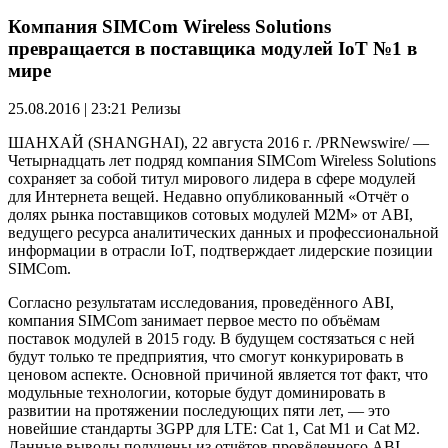
Компания SIMCom Wireless Solutions
превращается в поставщика модулей IoT №1 в
мире
25.08.2016 | 23:21
Релизы
ШАНХАЙ (SHANGHAI), 22 августа 2016 г. /PRNewswire/ —
Четырнадцать лет подряд компания SIMCom Wireless Solutions
сохраняет за собой титул мирового лидера в сфере модулей
для Интернета вещей. Недавно опубликованный «Отчёт о
долях рынка поставщиков сотовых модулей М2М» от ABI,
ведущего ресурса аналитических данных и профессиональной
информации в отрасли IoT, подтверждает лидерские позиции
SIMCom.
Согласно результатам исследования, проведённого ABI,
компания SIMCom занимает первое место по объёмам
поставок модулей в 2015 году. В будущем состязаться с ней
будут только те предприятия, что смогут конкурировать в
ценовом аспекте. Основной причиной является тот факт, что
модульные технологии, которые будут доминировать в
развитии на протяжении последующих пяти лет, — это
новейшие стандарты 3GPP для LTE: Cat 1, Cat M1 и Cat M2.
Данные выводы получены из отчётов провёденного ABI