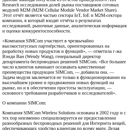
Research исследования долей рынка поставщиков сотовых
модулей М2М (M2M Cellular Module Vendor Market Share).
Этот отчёт является частью сектора IoT, IoE и М2М-сектора
компании, в который входят отчёты о результатах
исследований, рыночные данные, аналитическая информация
и оценки конкурентоспособности.
«Компания SIMCom участвует в чрезвычайно
высокостатусных партнёрствах, ориентированных на
разработку новых продуктов и функций», — отметила г-жа
Вэнди Ван (Wendy Wang), генеральный директор
департамента беспроводных решений SIMCom. «Все большее
число клиентов начинают осознавать качественные
преимущества продукции SIMCom, — добавила она. —
Задача модуля заключается не только в функционировании на
высочайшем уровне и продвижении новых функций на
рынке, но и в обеспечении простоты эксплуатации, —
основного требования разработчиков и исследователей».
О компании SIMCom:
Компания SIMCom Wireless Solutions основана в 2002 году и с
тех пор неизменно специализируется не предоставлении
разнообразных беспроводных решений для Интернета вещей,
обеспечивающих удобство клиентам по всему миру. Делая