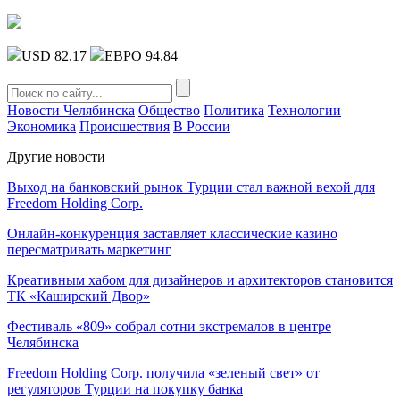
USD 82.17
ЕВРО 94.84
Новости Челябинска
Общество
Политика
Технологии
Экономика
Происшествия
В России
Другие новости
Выход на банковский рынок Турции стал важной вехой для
Freedom Holding Corp.
Онлайн-конкуренция заставляет классические казино
пересматривать маркетинг
Креативным хабом для дизайнеров и архитекторов становится
ТК «Каширский Двор»
Фестиваль «809» собрал сотни экстремалов в центре
Челябинска
Freedom Holding Corp. получила «зеленый свет» от
регуляторов Турции на покупку банка