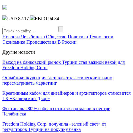
USD 82.17
ЕВРО 94.84
Новости Челябинска
Общество
Политика
Технологии
Экономика
Происшествия
В России
Другие новости
Выход на банковский рынок Турции стал важной вехой для
Freedom Holding Corp.
Онлайн-конкуренция заставляет классические казино
пересматривать маркетинг
Креативным хабом для дизайнеров и архитекторов становится
ТК «Каширский Двор»
Фестиваль «809» собрал сотни экстремалов в центре
Челябинска
Freedom Holding Corp. получила «зеленый свет» от
регуляторов Турции на покупку банка