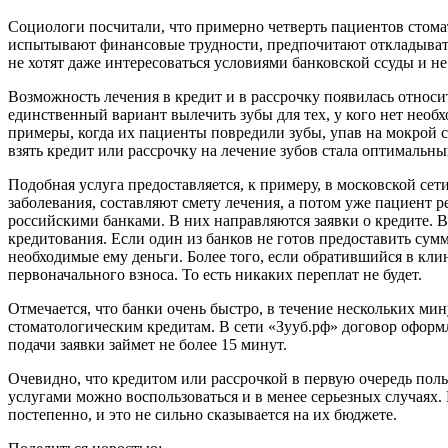
Социологи посчитали, что примерно четверть пациентов стома
испытывают финансовые трудности, предпочитают откладывать 
не хотят даже интересоваться условиями банковской ссуды и не
Возможность лечения в кредит и в рассрочку появилась относи
единственный вариант вылечить зубы для тех, у кого нет необ
примеры, когда их пациенты повредили зубы, упав на мокрой ст
взять кредит или рассрочку на лечение зубов стала оптимальн
Подобная услуга предоставляется, к примеру, в московской се
заболевания, составляют смету лечения, а потом уже пациент р
российскими банками. В них направляются заявки о кредите. В
кредитования. Если один из банков не готов предоставить сумм
необходимые ему деньги. Более того, если обратившийся в клин
первоначального взноса. То есть никаких переплат не будет.
Отмечается, что банки очень быстро, в течение нескольких ми
стоматологическим кредитам. В сети «Зууб.рф» договор оформл
подачи заявки займет не более 15 минут.
Очевидно, что кредитом или рассрочкой в первую очередь поль
услугами можно воспользоваться и в менее серьезных случаях.
постепенно, и это не сильно сказывается на их бюджете.