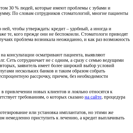
этом 30 % людей, которые имеют проблемы с зубами и
умму. По словам сотрудников стоматологий, многие пациенты
 ней, чтобы утверждать: кредит – удобный, а иногда и
аже те, кого прежде они не беспокоили. Стоматологи приводят
случаях проблема возникала неожиданно, и как раз возможность
о на консультации осматривают пациента, выявляют
лг. Сеть сотрудничает не с одним, а сразу с семью ведущими
-вторых, заявитель имеет более широкий выбор условий
слугами нескольких банков и таким образом собрать
беспроцентную рассрочку, причем, без необходимости
 в привлечении новых клиентов и лояльно относятся к
етствует требованиям, о которых сказано
на сайте
, процедура
ротезирование или установка имплантатов, но этими же
там немедленно приступить к лечению, а кредит выплачивать