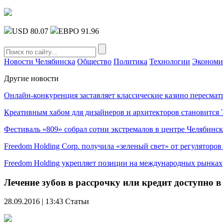
USD 80.07
ЕВРО 91.96
Новости Челябинска
Общество
Политика
Технологии
Экономи
Другие новости
Онлайн-конкуренция заставляет классические казино пересмат
Креативным хабом для дизайнеров и архитекторов становитс
Фестиваль «809» собрал сотни экстремалов в центре Челябинск
Freedom Holding Corp. получила «зеленый свет» от регуляторо
Freedom Holding укрепляет позиции на международных рынках
Лечение зубов в рассрочку или кредит доступно
28.09.2016 | 13:43
Статьи