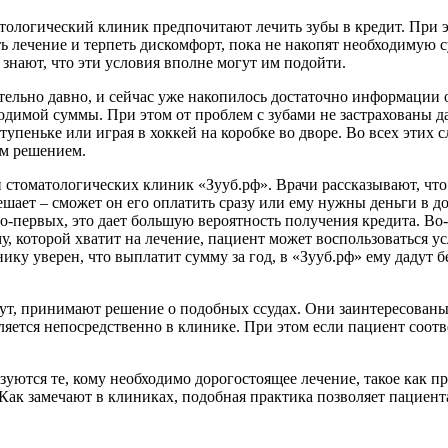
тологический клиник предпочитают лечить зубы в кредит. При 
лечение и терпеть дискомфорт, пока не накопят необходимую с
 знают, что эти условия вполне могут им подойти.
тельно давно, и сейчас уже накопилось достаточно информации о
ходимой суммы. При этом от проблем с зубами не застрахованы д
упеньке или играя в хоккей на коробке во дворе. Во всех этих 
ым решением.
ти стоматологических клиник «Зууб.рф». Врачи рассказывают, чт
ешает – сможет он его оплатить сразу или ему нужны деньги в до
о-первых, это дает большую вероятность получения кредита. Во
у, которой хватит на лечение, пациент может воспользоваться у
ику уверен, что выплатит сумму за год, в «Зууб.рф» ему дадут 
нут, принимают решение о подобных ссудах. Они заинтересованы
яется непосредственно в клинике. При этом если пациент соотв
зуются те, кому необходимо дорогостоящее лечение, такое как п
 Как замечают в клиниках, подобная практика позволяет пациен