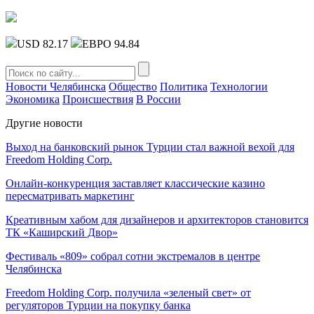
USD 82.17
ЕВРО 94.84
Новости Челябинска
Общество
Политика
Технологии
Экономика
Происшествия
В России
Другие новости
Выход на банковский рынок Турции стал важной вехой для
Freedom Holding Corp.
Онлайн-конкуренция заставляет классические казино
пересматривать маркетинг
Креативным хабом для дизайнеров и архитекторов становится
ТК «Каширский Двор»
Фестиваль «809» собрал сотни экстремалов в центре
Челябинска
Freedom Holding Corp. получила «зеленый свет» от
регуляторов Турции на покупку банка