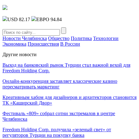
USD 82.17
ЕВРО 94.84
Новости Челябинска
Общество
Политика
Технологии
Экономика
Происшествия
В России
Другие новости
Выход на банковский рынок Турции стал важной вехой для
Freedom Holding Corp.
Онлайн-конкуренция заставляет классические казино
пересматривать маркетинг
Креативным хабом для дизайнеров и архитекторов становится
ТК «Каширский Двор»
Фестиваль «809» собрал сотни экстремалов в центре
Челябинска
Freedom Holding Corp. получила «зеленый свет» от
регуляторов Турции на покупку банка