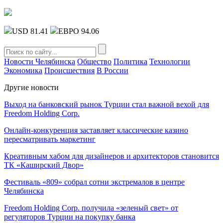
USD 81.41
ЕВРО 94.06
Новости Челябинска
Общество
Политика
Технологии
Экономика
Происшествия
В России
Другие новости
Выход на банковский рынок Турции стал важной вехой для
Freedom Holding Corp.
Онлайн-конкуренция заставляет классические казино
пересматривать маркетинг
Креативным хабом для дизайнеров и архитекторов становится
ТК «Каширский Двор»
Фестиваль «809» собрал сотни экстремалов в центре
Челябинска
Freedom Holding Corp. получила «зеленый свет» от
регуляторов Турции на покупку банка