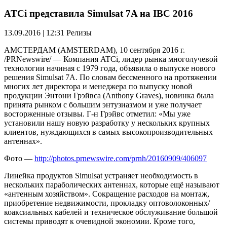
ATCi представила Simulsat 7A на IBC 2016
13.09.2016 | 12:31
Релизы
АМСТЕРДАМ (AMSTERDAM), 10 сентября 2016 г.
/PRNewswire/ — Компания ATCi, лидер рынка многолучевой
технологии начиная с 1979 года, объявила о выпуске нового
решения Simulsat 7A. По словам бессменного на протяжении
многих лет директора и менеджера по выпуску новой
продукции Энтони Грэйвса (Anthony Graves), новинка была
принята рынком с большим энтузиазмом и уже получает
восторженные отзывы. Г-н Грэйвс отметил: «Мы уже
установили нашу новую разработку у нескольких крупных
клиентов, нуждающихся в самых высокопроизводительных
антеннах».
Фото —
http://photos.prnewswire.com/prnh/20160909/406097
Линейка продуктов Simulsat устраняет необходимость в
нескольких параболических антеннах, которые ещё называют
«антенным хозяйством». Сокращение расходов на монтаж,
приобретение недвижимости, прокладку оптоволоконных/
коаксиальных кабелей и техническое обслуживание большой
системы приводят к очевидной экономии. Кроме того,