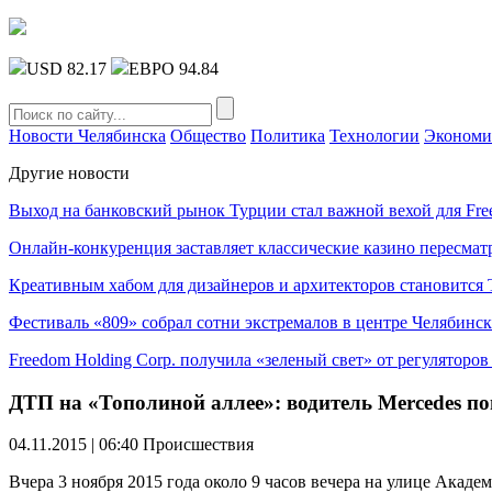
USD 82.17
ЕВРО 94.84
Новости Челябинска
Общество
Политика
Технологии
Экономи
Другие новости
Выход на банковский рынок Турции стал важной вехой для Fre
Онлайн-конкуренция заставляет классические казино пересмат
Креативным хабом для дизайнеров и архитекторов становитс
Фестиваль «809» собрал сотни экстремалов в центре Челябинск
Freedom Holding Corp. получила «зеленый свет» от регуляторо
ДТП на «Тополиной аллее»: водитель Mercedes по
04.11.2015 | 06:40
Происшествия
Вчера 3 ноября 2015 года около 9 часов вечера на улице Акад