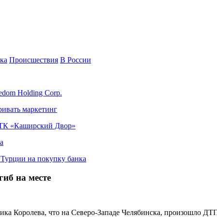
ка
Происшествия
В России
edom Holding Corp.
ривать маркетинг
я ТК «Каширский Двор»
а
в Турции на покупку банка
гиб на месте
емика Королева, что на Северо-Западе Челябинска, произошло ДТ