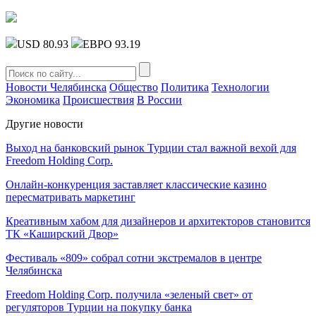
USD 80.93
ЕВРО 93.19
Новости Челябинска
Общество
Политика
Технологии
Экономика
Происшествия
В России
Другие новости
Выход на банковский рынок Турции стал важной вехой для
Freedom Holding Corp.
Онлайн-конкуренция заставляет классические казино
пересматривать маркетинг
Креативным хабом для дизайнеров и архитекторов становится
ТК «Каширский Двор»
Фестиваль «809» собрал сотни экстремалов в центре
Челябинска
Freedom Holding Corp. получила «зеленый свет» от
регуляторов Турции на покупку банка