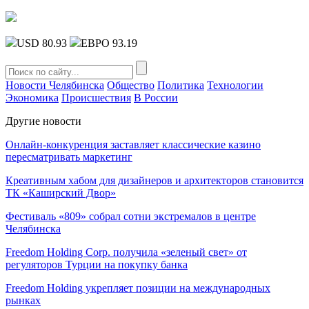
USD 80.93
ЕВРО 93.19
Новости Челябинска
Общество
Политика
Технологии
Экономика
Происшествия
В России
Другие новости
Онлайн-конкуренция заставляет классические казино
пересматривать маркетинг
Креативным хабом для дизайнеров и архитекторов становится
ТК «Каширский Двор»
Фестиваль «809» собрал сотни экстремалов в центре
Челябинска
Freedom Holding Corp. получила «зеленый свет» от
регуляторов Турции на покупку банка
Freedom Holding укрепляет позиции на международных
рынках