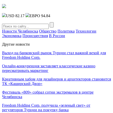
USD 82.17
ЕВРО 94.84
Новости Челябинска
Общество
Политика
Технологии
Экономика
Происшествия
В России
Другие новости
Выход на банковский рынок Турции стал важной вехой для
Freedom Holding Corp.
Онлайн-конкуренция заставляет классические казино
пересматривать маркетинг
Креативным хабом для дизайнеров и архитекторов становится
ТК «Каширский Двор»
Фестиваль «809» собрал сотни экстремалов в центре
Челябинска
Freedom Holding Corp. получила «зеленый свет» от
регуляторов Турции на покупку банка