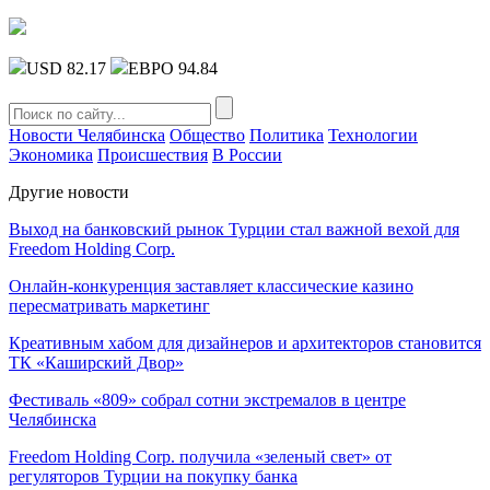
USD 82.17
ЕВРО 94.84
Новости Челябинска
Общество
Политика
Технологии
Экономика
Происшествия
В России
Другие новости
Выход на банковский рынок Турции стал важной вехой для
Freedom Holding Corp.
Онлайн-конкуренция заставляет классические казино
пересматривать маркетинг
Креативным хабом для дизайнеров и архитекторов становится
ТК «Каширский Двор»
Фестиваль «809» собрал сотни экстремалов в центре
Челябинска
Freedom Holding Corp. получила «зеленый свет» от
регуляторов Турции на покупку банка