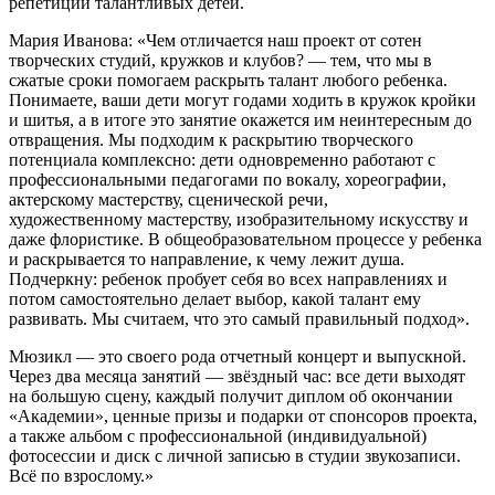
репетиций талантливых детей.
Мария Иванова: «Чем отличается наш проект от сотен
творческих студий, кружков и клубов? — тем, что мы в
сжатые сроки помогаем раскрыть талант любого ребенка.
Понимаете, ваши дети могут годами ходить в кружок кройки
и шитья, а в итоге это занятие окажется им неинтересным до
отвращения. Мы подходим к раскрытию творческого
потенциала комплексно: дети одновременно работают с
профессиональными педагогами по вокалу, хореографии,
актерскому мастерству, сценической речи,
художественному мастерству, изобразительному искусству и
даже флористике. В общеобразовательном процессе у ребенка
и раскрывается то направление, к чему лежит душа.
Подчеркну: ребенок пробует себя во всех направлениях и
потом самостоятельно делает выбор, какой талант ему
развивать. Мы считаем, что это самый правильный подход».
Мюзикл — это своего рода отчетный концерт и выпускной.
Через два месяца занятий — звёздный час: все дети выходят
на большую сцену, каждый получит диплом об окончании
«Академии», ценные призы и подарки от спонсоров проекта,
а также альбом с профессиональной (индивидуальной)
фотосессии и диск с личной записью в студии звукозаписи.
Всё по взрослому.»