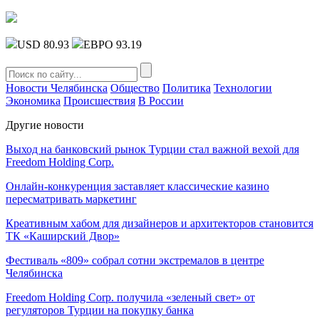
USD 80.93
ЕВРО 93.19
Новости Челябинска
Общество
Политика
Технологии
Экономика
Происшествия
В России
Другие новости
Выход на банковский рынок Турции стал важной вехой для
Freedom Holding Corp.
Онлайн-конкуренция заставляет классические казино
пересматривать маркетинг
Креативным хабом для дизайнеров и архитекторов становится
ТК «Каширский Двор»
Фестиваль «809» собрал сотни экстремалов в центре
Челябинска
Freedom Holding Corp. получила «зеленый свет» от
регуляторов Турции на покупку банка