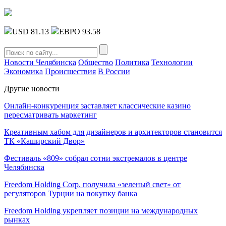
USD 81.13
ЕВРО 93.58
Новости Челябинска
Общество
Политика
Технологии
Экономика
Происшествия
В России
Другие новости
Онлайн-конкуренция заставляет классические казино
пересматривать маркетинг
Креативным хабом для дизайнеров и архитекторов становится
ТК «Каширский Двор»
Фестиваль «809» собрал сотни экстремалов в центре
Челябинска
Freedom Holding Corp. получила «зеленый свет» от
регуляторов Турции на покупку банка
Freedom Holding укрепляет позиции на международных
рынках