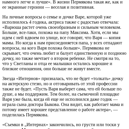
намного легче и лучше». В жизни Пермякова такая же, как и
ее экранные героини — веселая и позитивная.
На личные вопросы о семье и дочке Варе, которой уже
исполнилось 4 годика, актриса также с радостью отвечала:
«Варюша растет очень своеобразным и сильным человеком.
Больше, все-таки, похожа на папу Максима. Хотя, если мы
идем с ней вдвоем по улице, все говорят, что Варя — копия
мамы. Но когда к нам присоединяется папа, у всех отпадают
вопросы, на кого Варя похожа больше». Пермякова не
скрывает, что очень любит и балует единственную и позднюю
дочку, но также мечтает о втором ребенке. Не смотря на то,
что у Светланы и отца ее малышки остались хорошие и
близкие отношения, они больше не живут вместе.
Звезда «Интернов» призналась, что не будет «толкать» дочку
на актерскую стезю, но и отговаривать от этой профессии
также не будет. «Пусть Варя выберет сама, что ей больше по
душе, а мы поддержим. Тем более, на съемочной площадке
Варя уже была, когда ей еще не исполнился даже годик —
играла сына доктора Быкова. Она видит, как работает мама и
потому имеет хорошее представление о работе актера», —
поделилась Пермякова.
«Съемки в „Интернах» закончились, но грусти или тоски у