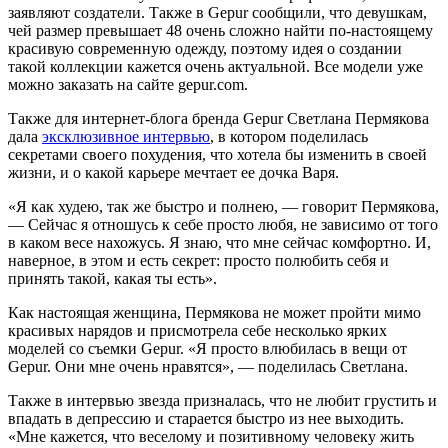
заявляют создатели. Также в Gepur сообщили, что девушкам,
чей размер превышает 48 очень сложно найти по-настоящему
красивую современную одежду, поэтому идея о создании
такой коллекции кажется очень актуальной. Все модели уже
можно заказать на сайте gepur.com.
Также для интернет-блога бренда Gepur Светлана Пермякова
дала
эксклюзивное интервью
, в котором поделилась
секретами своего похудения, что хотела бы изменить в своей
жизни, и о какой карьере мечтает ее дочка Варя.
«Я как худею, так же быстро и полнею, — говорит Пермякова,
— Сейчас я отношусь к себе просто любя, не зависимо от того
в каком весе нахожусь. Я знаю, что мне сейчас комфортно. И,
наверное, в этом и есть секрет: просто полюбить себя и
принять такой, какая ты есть».
Как настоящая женщина, Пермякова не может пройти мимо
красивых нарядов и присмотрела себе несколько ярких
моделей со съемки Gepur. «Я просто влюбилась в вещи от
Gepur. Они мне очень нравятся», — поделилась Светлана.
Также в интервью звезда призналась, что не любит грустить и
впадать в депрессию и старается быстро из нее выходить.
«Мне кажется, что веселому и позитивному человеку жить