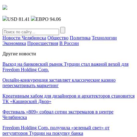
USD 81.41
ЕВРО 94.06
Новости Челябинска
Общество
Политика
Технологии
Экономика
Происшествия
В России
Другие новости
Выход на банковский рынок Турции стал важной вехой для
Freedom Holding Corp.
Онлайн-конкуренция заставляет классические казино
пересматривать маркетинг
Креативным хабом для дизайнеров и архитекторов становится
ТК «Каширский Двор»
Фестиваль «809» собрал сотни экстремалов в центре
Челябинска
Freedom Holding Corp. получила «зеленый свет» от
регуляторов Турции на покупку банка