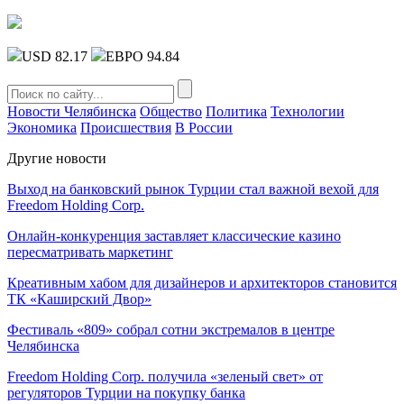
USD 82.17
ЕВРО 94.84
Новости Челябинска
Общество
Политика
Технологии
Экономика
Происшествия
В России
Другие новости
Выход на банковский рынок Турции стал важной вехой для
Freedom Holding Corp.
Онлайн-конкуренция заставляет классические казино
пересматривать маркетинг
Креативным хабом для дизайнеров и архитекторов становится
ТК «Каширский Двор»
Фестиваль «809» собрал сотни экстремалов в центре
Челябинска
Freedom Holding Corp. получила «зеленый свет» от
регуляторов Турции на покупку банка