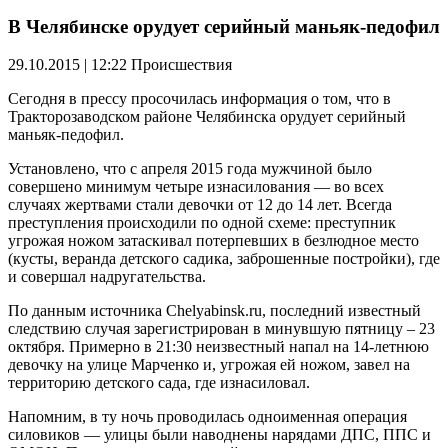
В Челябинске орудует серийный маньяк-педофил
29.10.2015 | 12:22
Происшествия
Сегодня в прессу просочилась информация о том, что в
Тракторозаводском районе Челябинска орудует серийный
маньяк-педофил.
Установлено, что с апреля 2015 года мужчиной было
совершено минимум четыре изнасилования — во всех
случаях жертвами стали девочки от 12 до 14 лет. Всегда
преступления происходили по одной схеме: преступник
угрожая ножом затаскивал потерпевших в безлюдное место
(кусты, веранда детского садика, заброшенные постройки), где
и совершал надругательства.
По данным источника Chelyabinsk.ru, последний известный
следствию случая зарегистрирован в минувшую пятницу – 23
октября. Примерно в 21:30 неизвестный напал на 14-летнюю
девочку на улице Марченко и, угрожая ей ножом, завел на
территорию детского сада, где изнасиловал.
Напомним, в ту ночь проводилась одноименная операция
силовиков — улицы были наводнены нарядами ДПС, ППС и