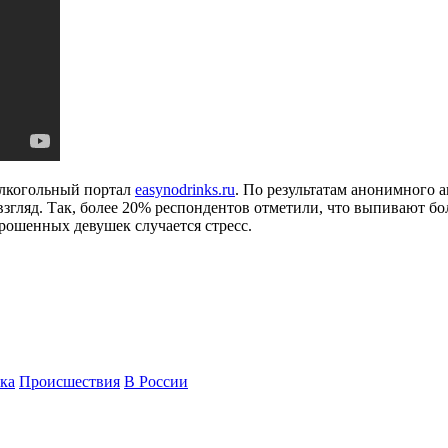
алкогольный портал
easynodrinks.ru
. По результатам анонимного 
взгляд. Так, более 20% респондентов отметили, что выпивают бол
прошенных девушек случается стресс.
ка
Происшествия
В России