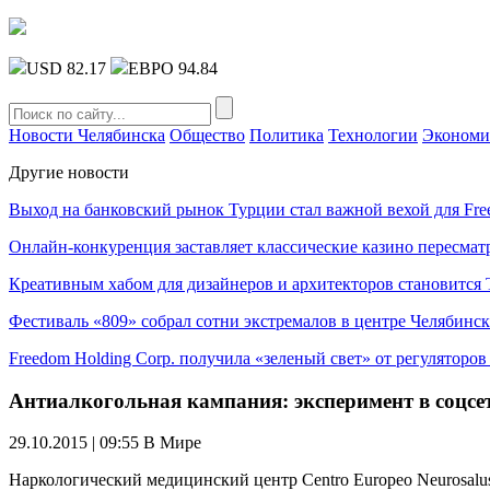
USD 82.17
ЕВРО 94.84
Новости Челябинска
Общество
Политика
Технологии
Экономи
Другие новости
Выход на банковский рынок Турции стал важной вехой для Fre
Онлайн-конкуренция заставляет классические казино пересмат
Креативным хабом для дизайнеров и архитекторов становитс
Фестиваль «809» собрал сотни экстремалов в центре Челябинск
Freedom Holding Corp. получила «зеленый свет» от регуляторо
Антиалкогольная кампания: эксперимент в соцсе
29.10.2015 | 09:55
В Мире
Наркологический медицинский центр Centro Europeo Neurosalu