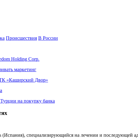
ка
Происшествия
В России
edom Holding Corp.
ривать маркетинг
я ТК «Каширский Двор»
а
в Турции на покупку банка
тях
s (Испания), специализирующийся на лечении и последующей ад