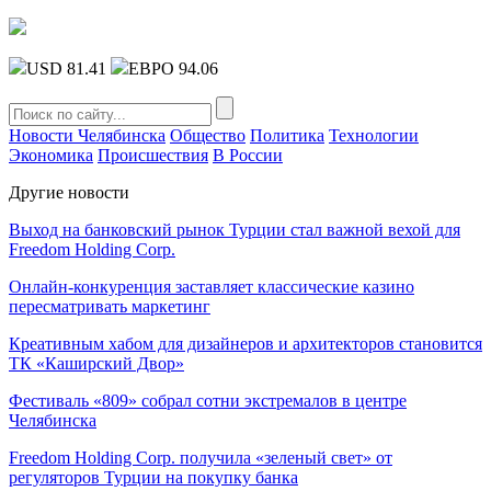
USD 81.41
ЕВРО 94.06
Новости Челябинска
Общество
Политика
Технологии
Экономика
Происшествия
В России
Другие новости
Выход на банковский рынок Турции стал важной вехой для
Freedom Holding Corp.
Онлайн-конкуренция заставляет классические казино
пересматривать маркетинг
Креативным хабом для дизайнеров и архитекторов становится
ТК «Каширский Двор»
Фестиваль «809» собрал сотни экстремалов в центре
Челябинска
Freedom Holding Corp. получила «зеленый свет» от
регуляторов Турции на покупку банка