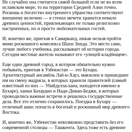
Не случайно она считается самой большой если не во всем
исламском мире, то на территории Средней Азии точно.
Роскошь и богатство внутреннего убранства соответствуют
внешнему величию — в стенах мечети хранится немало
древних ценностей, привлекающих не только религиозно
настроенных, но и просто любознательных гостей.
И, конечно же, приехав в Самарканд, никак нельзя пройти
мимо роскошного комплекса Шахи Зинда. Это место само,
лучше любого учебника, рассказывает об истории города.
Сегодня местные жители называют его «улицей-кладбищем».
Еще один древний город, в котором обязательно нужно
побывать, приехав в Узбекистан — это Бухара.
Архитектурный ансамбль Лаб-и-Хауз, мавзолеи и пришедшие
им на смену мадрасы, в которых хранили правителей (самый
известный из них — Убайдулла-хана, находится именно в
Бухаре), ханки Бахаудин и Нади-Диван-Беджи, в которых
проводились важные встречи и решались государственные
дела. Все это отлично сохранилось. Поездка в Бухару —
отличный шанс попасть в богатый и роскошный мир древнего
Востока.
И, конечно же, Узбекистан невозможно представить без его
современной столицы — Ташкента. Здесь тоже есть древние