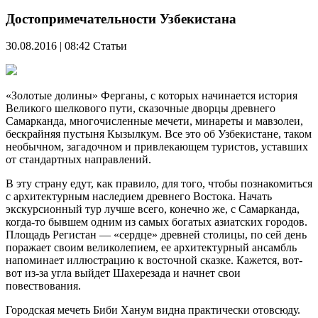
Достопримечательности Узбекистана
30.08.2016 | 08:42
Статьи
«Золотые долины» Ферганы, с которых начинается история
Великого шелкового пути, сказочные дворцы древнего
Самарканда, многочисленные мечети, минареты и мавзолеи,
бескрайняя пустыня Кызылкум. Все это об Узбекистане, таком
необычном, загадочном и привлекающем туристов, уставших
от стандартных направлений.
В эту страну едут, как правило, для того, чтобы познакомиться
с архитектурным наследием древнего Востока. Начать
экскурсионный тур лучше всего, конечно же, с Самарканда,
когда-то бывшем одним из самых богатых азиатских городов.
Площадь Регистан — «сердце» древней столицы, по сей день
поражает своим великолепием, ее архитектурный ансамбль
напоминает иллюстрацию к восточной сказке. Кажется, вот-
вот из-за угла выйдет Шахерезада и начнет свои
повествования.
Городская мечеть Биби Ханум видна практически отовсюду.