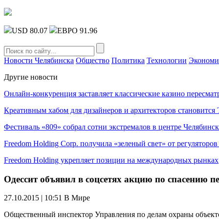
USD 80.07
ЕВРО 91.96
Новости Челябинска
Общество
Политика
Технологии
Экономи
Другие новости
Онлайн-конкуренция заставляет классические казино пересмат
Креативным хабом для дизайнеров и архитекторов становитс
Фестиваль «809» собрал сотни экстремалов в центре Челябинск
Freedom Holding Corp. получила «зеленый свет» от регуляторо
Freedom Holding укрепляет позиции на международных рынках
Одессит объявил в соцсетях акцию по спасению п
27.10.2015 | 10:51
В Мире
Общественный инспектор Управления по делам охраны объектов