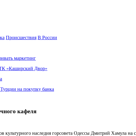
ка
Происшествия
В России
ривать маркетинг
я ТК «Каширский Двор»
а
в Турции на покупку банка
ечного кафеля
 культурного наследия горсовета Одессы Дмитрий Хамула на св