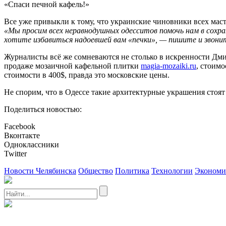
«Спаси печной кафель!»
Все уже привыкли к тому, что украинские чиновники всех маст
«Мы просим всех неравнодушных одесситов помочь нам в сохра
хотите избавиться надоевшей вам «печки», — пишите и звонит
Журналисты всё же сомневаются не столько в искренности Дмит
продаже мозаичной кафельной плитки
magia-mozaiki.ru
, стоимо
стоимости в 400$, правда это московские цены.
Не спорим, что в Одессе такие архитектурные украшения стоя
Поделиться новостью:
Facebook
Вконтакте
Одноклассники
Twitter
Новости Челябинска
Общество
Политика
Технологии
Экономи