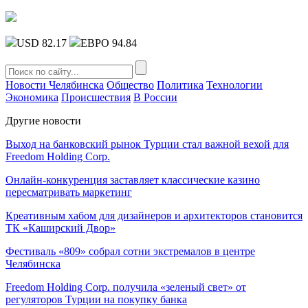
USD 82.17
ЕВРО 94.84
Новости Челябинска
Общество
Политика
Технологии
Экономика
Происшествия
В России
Другие новости
Выход на банковский рынок Турции стал важной вехой для
Freedom Holding Corp.
Онлайн-конкуренция заставляет классические казино
пересматривать маркетинг
Креативным хабом для дизайнеров и архитекторов становится
ТК «Каширский Двор»
Фестиваль «809» собрал сотни экстремалов в центре
Челябинска
Freedom Holding Corp. получила «зеленый свет» от
регуляторов Турции на покупку банка