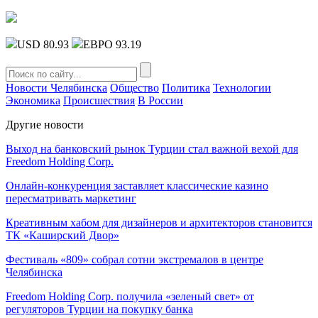
USD 80.93
ЕВРО 93.19
Новости Челябинска
Общество
Политика
Технологии
Экономика
Происшествия
В России
Другие новости
Выход на банковский рынок Турции стал важной вехой для
Freedom Holding Corp.
Онлайн-конкуренция заставляет классические казино
пересматривать маркетинг
Креативным хабом для дизайнеров и архитекторов становится
ТК «Каширский Двор»
Фестиваль «809» собрал сотни экстремалов в центре
Челябинска
Freedom Holding Corp. получила «зеленый свет» от
регуляторов Турции на покупку банка