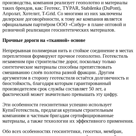
производства, компания реализует геополотно и материалы
таких брендов, как: Геотекс, ТYPAR, Stabilenka (DuPont),
Апролат, Хотелит, T-Grid. Со многими из них заключены
дилерские договорённости, к тому же компания является
официальным партнёром ООО «Сибур» в плане оптовой и
розничной реализации геосинтетических материалов.
Прочные дороги на «тканной» основе
Непрерывная полимерная нить и стойкое соединение в местах
переплетения формируют прочное геополотно. Геотекстиль
незаменим при строительстве дорог, поскольку только
синтетические материалы способны препятствовать
смешиванию слоёв полотна разной фракции. Другим
аргументом в сторону геотекстиля остаётся долговечность и
биостойкость, благодаря которым гарантированный
производителем срок службы составляет 50 лет, а
фактический может значительно превышать эту цифру.
Эти особенности геосинтетики успешно использует
КупиГеотекстиль, предлагая крупным строительным
компаниям и частным бригадам сертифицированные
материалы, а также технологии их эффективного применения.
Обо всех особенностях геосинтетики, геосетки, мембран,