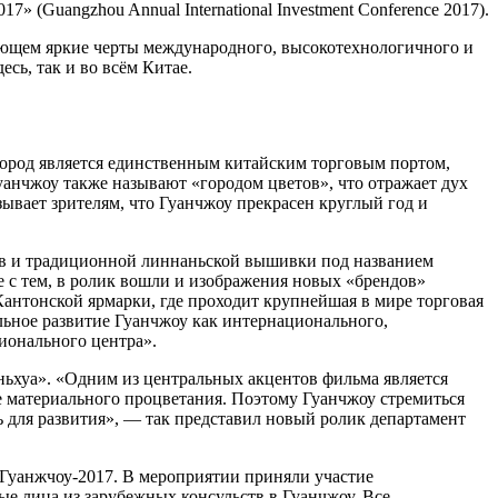
(Guangzhou Annual International Investment Conference 2017).
тающем яркие черты международного, высокотехнологичного и
сь, так и во всём Китае.
 город является единственным китайским торговым портом,
анчжоу также называют «городом цветов», что отражает дух
ывает зрителям, что Гуанчжоу прекрасен круглый год и
ов и традиционной линнаньской вышивки под названием
 с тем, в ролик вошли и изображения новых «брендов»
антонской ярмарки, где проходит крупнейшая в мире торговая
льное развитие Гуанчжоу как интернационального,
ионального центра».
ьхуа». «Одним из центральных акцентов фильма является
ие материального процветания. Поэтому Гуанчжоу стремиться
ь для развития», — так представил новый ролик департамент
Гуанжчоу-2017. В мероприятии приняли участие
е лица из зарубежных консульств в Гуанчжоу. Все