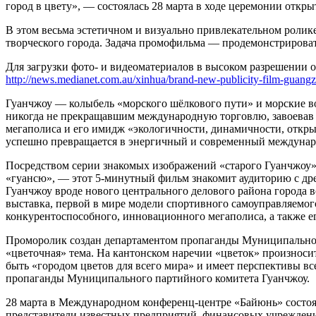
город в цвету», — состоялась 28 марта в ходе церемонии откр
В этом весьма эстетичном и визуально привлекательном ролик
творческого города. Задача промофильма — продемонстрироват
Для загрузки фото- и видеоматериалов в высоком разрешении 
http://news.medianet.com.au/xinhua/brand-new-publicity-film-guang
Гуанчжоу — колыбель «морского шёлкового пути» и морские во
никогда не прекращавшим международную торговлю, завоевав с
мегаполиса и его имидж «экологичности, динамичности, откры
успешно превращается в энергичный и современный междунар
Посредством серии знакомых изображений «старого Гуанчжоу»
«гуансю», — этот 5-минутный фильм знакомит аудиторию с дре
Гуанчжоу вроде нового центрального делового района города 
выставка, первой в мире модели спортивного самоуправляемого
конкурентоспособного, инновационного мегаполиса, а также ег
Проморолик создан департаментом пропаганды Муниципальног
«цветочная» тема. На кантонском наречии «цветок» произноси
быть «городом цветов для всего мира» и имеет перспективы в
пропаганды Муниципального партийного комитета Гуанчжоу.
28 марта в Международном конференц-центре «Байюнь» состоя
представители известных предприятий, финансовых учреждени