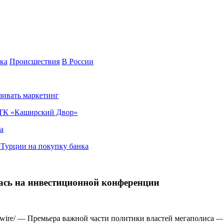
ка
Происшествия
В России
ривать маркетинг
я ТК «Каширский Двор»
а
в Турции на покупку банка
ась на инвестиционной конференции
re/ — Премьера важной части политики властей мегаполиса —