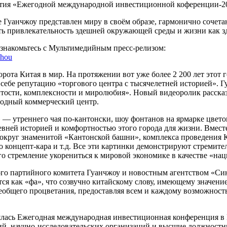
ытия «Ежегодной международной инвестиционной коференции-2017» 
е Гуанчжоу представлен миру в своём образе, гармонично соче
ь привлекательность здешней окружающей среды и жизни как зде
ознакомьтесь с Мультимедийным пресс-релизом:
zhou
рота Китая в мир. На протяжении вот уже более 2 200 лет этот
ебе репутацию «торгового центра с тысячелетней историей». Гу
тости, комплексности и миролюбия». Новый видеоролик рассказ
одный коммерческий центр.
 — утреннего чая по-кантонски, шоу фонтанов на ярмарке цвет
вней историей и комфортностью этого города для жизни. Вместе
вокруг знаменитой «Кантонской башни», комплекса проведения К
 концепт-кара и т.д. Все эти картинки демонстрируют стремите
о стремление укорениться к мировой экономике в качестве «нац
о партийного комитета Гуанчжоу и новостным агентством «Син
тся как «фа», что созвучно китайскому слову, имеющему значен
сеобщего процветания, предоставляя всем и каждому возможност
лась Ежегодная международная инвестиционная конференция в 
й, научно-исследовательских организаций и высшие должностны