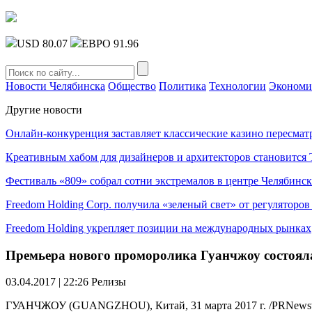
USD 80.07
ЕВРО 91.96
Новости Челябинска
Общество
Политика
Технологии
Экономи
Другие новости
Онлайн-конкуренция заставляет классические казино пересмат
Креативным хабом для дизайнеров и архитекторов становитс
Фестиваль «809» собрал сотни экстремалов в центре Челябинск
Freedom Holding Corp. получила «зеленый свет» от регуляторо
Freedom Holding укрепляет позиции на международных рынках
Премьера нового проморолика Гуанчжоу состоял
03.04.2017 | 22:26
Релизы
ГУАНЧЖОУ (GUANGZHOU), Китай, 31 марта 2017 г. /PRNewswi