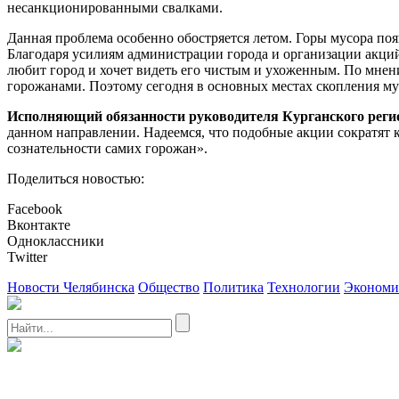
несанкционированными свалками.
Данная проблема особенно обостряется летом. Горы мусора по
Благодаря усилиям администрации города и организации акций 
любит город и хочет видеть его чистым и ухоженным. По мнен
горожанами. Поэтому сегодня в основных местах скопления м
Исполняющий обязанности руководителя Курганского реги
данном направлении. Надеемся, что подобные акции сократят 
сознательности самих горожан».
Поделиться новостью:
Facebook
Вконтакте
Одноклассники
Twitter
Новости Челябинска
Общество
Политика
Технологии
Экономи