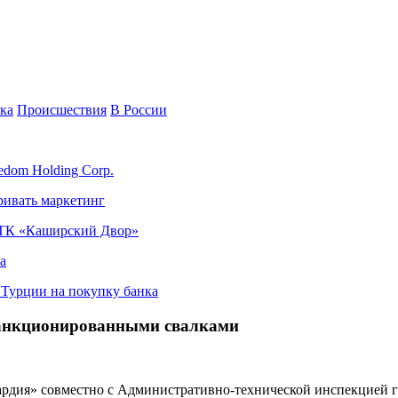
ка
Происшествия
В России
edom Holding Corp.
ривать маркетинг
я ТК «Каширский Двор»
а
в Турции на покупку банка
санкционированными свалками
рдия» совместно с Административно-технической инспекцией г