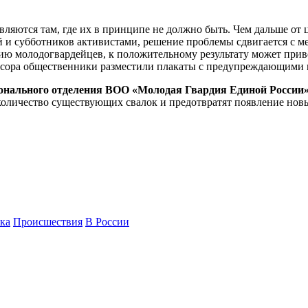
являются там, где их в принципе не должно быть. Чем дальше от
и субботников активистами, решение проблемы сдвигается с мерт
ию молодогвардейцев, к положительному результату может прив
усора общественники разместили плакаты с предупреждающими н
онального отделения ВОО «Молодая Гвардия Единой России
количество существующих свалок и предотвратят появление нов
ка
Происшествия
В России