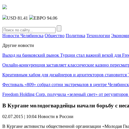
USD 81.41
ЕВРО 94.06
Новости Челябинска
Общество
Политика
Технологии
Экономи
Другие новости
Выход на банковский рынок Турции стал важной вехой для Fre
Онлайн-конкуренция заставляет классические казино пересмат
Креативным хабом для дизайнеров и архитекторов становитс
Фестиваль «809» собрал сотни экстремалов в центре Челябинск
Freedom Holding Corp. получила «зеленый свет» от регуляторо
В Кургане молодогвардейцы начали борьбу с не
02.07.2015 | 10:04
Новости в России
В Кургане активисты общественной организации «Молодая Гва