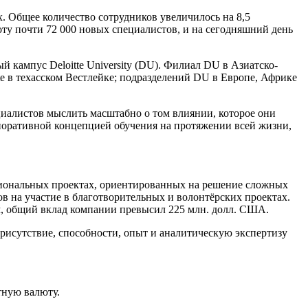
х. Общее количество сотрудников увеличилось на 8,5
боту почти 72 000 новых специалистов, и на сегодняшний день
й кампус Deloitte University (DU). Филиал DU в Азиатско-
te в техасском Вестлейке; подразделений DU в Европе, Африке
циалистов мыслить масштабно о том влиянии, которое они
рпоративной концепцией обучения на протяжении всей жизни,
региональных проектах, ориентированных на решение сложных
ов на участие в благотворительных и волонтёрских проектах.
м, общий вклад компании превысил 225 млн. долл. США.
рисутствие, способности, опыт и аналитическую экспертизу
тную валюту.