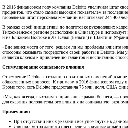
В 2016 финансовом году компания Deloitte увеличила штат сво
процентов, что стало самым высоким показателем за последние
глобальный штат персонала компании насчитывает 244 400 чел
В рамках своей инициативы по подготовке руководящих кадров 
Тихоокеанском регионе расположен в Сингапуре и использует в
и на Ближнем Востоке в Ла-Юльп (Бельгия) и Шантийи (Франц
«Вне зависимости от того, решаем ли мы проблемы клиента ил
способны оказывать посредством своей работы в Deloitte. Мы 
является ключом к привлечению талантов и воспитанию способ
Стимулирование социального влияния
Стремление Deloitte к созданию позитивных изменений в мире
общественных вопросов. К примеру, в 2016 финансовом году пр
Кроме того, сеть Deloitte предоставила 75 млн. долл. США ф
«Мы, как всегда, выходим за привычные рамки бизнеса, — про
для оказания положительного влияния на социальную, эконом
Примечания:
При отсутствии иных указаний все упомянутые в данном 
Для просмотра данного пресс-релиза в режиме онлайн п