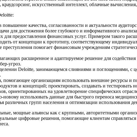
, краудсорсинг, искусственный интеллект, облачные вычисления,
oitte:
в повышение качества, согласованности и актуальности аудитор
дачи для достижения более глубокого и информативного анализа
ых для предоставления финансовых услуг. Примером такого рас
еходить от концепции к прототипу, соответствующему индивидуа
ые преступления помогает финансовым учреждениям стратегичес
длагающих расширенное и адаптируемое решение для содействия
бер-угроз.
делении Deloitte, занимающемся слияниями и поглощениями, с 
.
а, помогающее организациям использовать внешние ресурсы и п
родуктов и концепций; проектировать, создавать и тестировать 
вов, ориентированных на удовлетворение специфических отрасл
о-новому использовать данные для быстрого переноса медицин
овья различных групп населения и оптимизации использования де
кальные, мощные альянсы как с крупными, авторитетными орган
видуальные цифровые решения, помогающие клиентам справлятьс
неса.