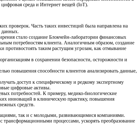
 цифровая среда и Интернет вещей (IoT).
ских проверок. Часть таких инвестиций была направлена на
 данных.
ширения стало создание Блокчейн-лаборатории финансовых
льным потребностям клиента. Аналогичным образом, создание
ки противостоять таким растущим угрозам, как отмывание
 организациям в сохранении безопасности, осторожности и
целью повышения способности клиентов анализировать данные,
олучать доступ к специфическому и редкому экспертному
новые цифровые активы.
евых потребностей. К примеру, медико-биологические
ских инноваций в клиническую практику, повышения
нежных средств.
изациями, так и с молодыми, развивающимися компаниями.
я с трансформационными процессами, ускорять преобразование