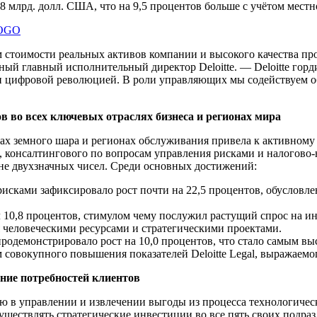
,8 млрд. долл. США, что на 9,5 процентов больше с учётом мест
LOGO
ием стоимости реальных активов компании и высокого качества 
ный главный исполнительный директор Deloitte. — Deloitte горд
м и цифровой революцией. В роли управляющих мы содействуем
в во всех ключевых отраслях бизнеса и регионах мира
лках земного шара и регионах обслуживания привела к активном
го, консалтингового по вопросам управления рисками и налогов
не двухзначных чисел. Среди основных достижений:
исками зафиксировало рост почти на 22,5 процентов, обусловл
ил 10,8 процентов, стимулом чему послужил растущий спрос на
 человеческими ресурсами и стратегическими проектами.
родемонстрировало рост на 10,0 процентов, что стало самым вы
 совокупного повышения показателей Deloitte Legal, выражаемо
ние потребностей клиентов
ю в управлении и извлечении выгоды из процесса технологиче
существлять стратегические инвестиции во все пять своих подр