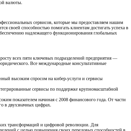
ной валюты.
профессиональных сервисов, которые мы предоставляем нашим
ится своей способностью помогать клиентам достигать успеха в
 обеспечению надлежащего функционирования глобальных
у росту всех пяти ключевых подразделений предприятия —
о-юридического. Все международные консультативные
енный высоким спросом на кибер-услуги и сервисы
 интегрированные сервисы по поддержке крупномасштабной
соким показателем начиная с 2008 финансового года. От части
го в двухзначных цифрах.
ских трансформаций и цифровой революции. Для
азделений с целью повышения своих передовых способностей в