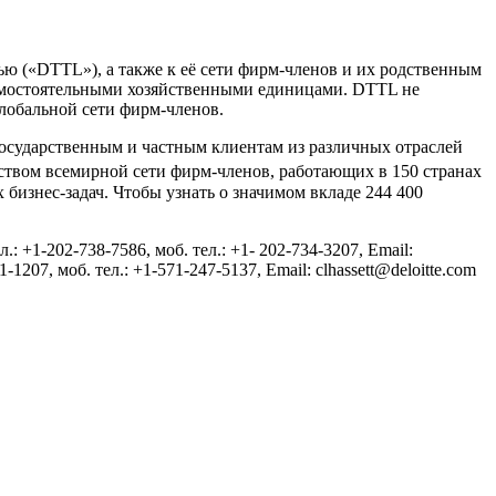
тью («DTTL»), а также к её сети фирм-членов и их родственным
 самостоятельными хозяйственными единицами. DTTL не
лобальной сети фирм-членов.
 государственным и частным клиентам из различных отраслей
твом всемирной сети фирм-членов, работающих в 150 странах
бизнес-задач. Чтобы узнать о значимом вкладе 244 400
1-202-738-7586, моб. тел.: +1- 202-734-3207, Email:
-1207, моб. тел.: +1-571-247-5137, Email: clhassett@deloitte.com