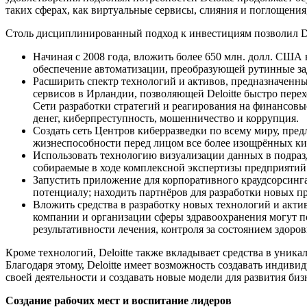
таких сферах, как виртуальные сервисы, слияния и поглощения
Столь дисциплинированный подход к инвестициям позволил Del
Начиная с 2008 года, вложить более 650 млн. долл. США 
обеспечение автоматизации, преобразующей рутинные за
Расширить спектр технологий и активов, предназначенн
сервисов в Ирландии, позволяющей Deloitte быстро пер
Сети разработки стратегий и реагирования на финансов
денег, киберпреступность, мошенничество и коррупция.
Создать сеть Центров киберразведки по всему миру, пре
жизнеспособности перед лицом все более изощрённых ки
Использовать технологию визуализации данных в подраз
собираемые в ходе комплексной экспертизы предприятий
Запустить приложение для корпоративного краудсорсинг
потенциалу; находить партнёров для разработки новых п
Вложить средства в разработку новых технологий и акти
компании и организации сферы здравоохранения могут п
результативности лечения, контроля за состоянием здор
Кроме технологий, Deloitte также вкладывает средства в уни
Благодаря этому, Deloitte имеет возможность создавать инди
своей деятельности и создавать новые модели для развития биз
Создание рабочих мест и воспитание лидеров