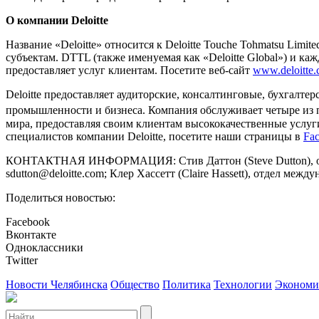
О компании Deloitte
Название «Deloitte» относится к Deloitte Touche Tohmatsu Lim
субъектам. DTTL (также именуемая как «Deloitte Global») и 
предоставляет услуг клиентам. Посетите веб-сайт
www.deloitte.
Deloitte предоставляет аудиторские, консалтинговые, бухгалт
промышленности и бизнеса. Компания обслуживает четыре из п
мира, предоставляя своим клиентам высококачественные услуг
специалистов компании Deloitte, посетите наши страницы в
Fa
КОНТАКТНАЯ ИНФОРМАЦИЯ: Стив Даттон (Steve Dutton), отдел ме
sdutton@deloitte.com; Клер Хассетт (Claire Hassett), отдел междун
Поделиться новостью:
Facebook
Вконтакте
Одноклассники
Twitter
Новости Челябинска
Общество
Политика
Технологии
Экономи