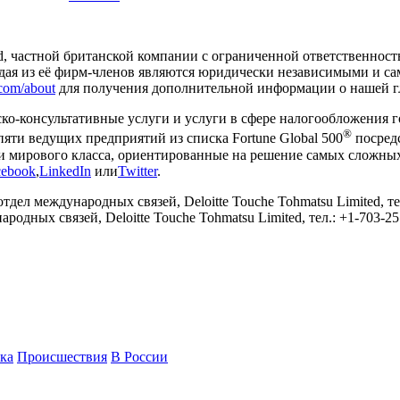
ited, частной британской компании с ограниченной ответственнос
каждая из её фирм-членов являются юридически независимыми и
com/about
для получения дополнительной информации о нашей г
ерско-консультативные услуги и услуги в сфере налогообложения
®
яти ведущих предприятий из списка Fortune Global 500
посредс
и мирового класса, ориентированные на решение самых сложных 
cebook
,
LinkedIn
или
Twitter
.
ждународных связей, Deloitte Touche Tohmatsu Limited, тел.: +
ародных связей, Deloitte Touche Tohmatsu Limited, тел.: +1-703-251
ка
Происшествия
В России