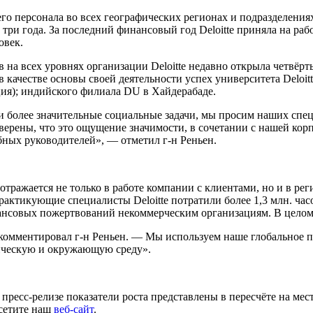
его персонала во всех географических регионах и подразделения
 три года. За последний финансовый год Deloitte приняла на ра
овек.
на всех уровнях организации Deloitte недавно открыла четвёрты
 качестве основы своей деятельности успех университета Deloit
ия); индийского филиала DU в Хайдерабаде.
и более значительные социальные задачи, мы просим наших спе
уверены, что это ощущение значимости, в сочетании с нашей ко
ных руководителей», — отметил г-н Реньен.
 отражается не только в работе компании с клиентами, но и в 
актикующие специалисты Deloitte потратили более 1,3 млн. час
инансовых пожертвований некоммерческим организациям. В цело
комментировал г-н Реньен. — Мы используем наше глобальное п
ическую и окружающую среду».
пресс-релизе показатели роста представлены в пересчёте на мес
осетите наш
веб-сайт
.