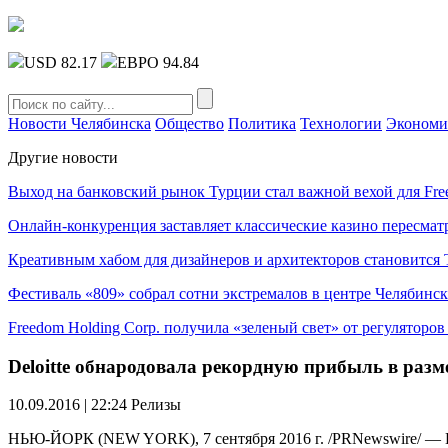
USD 82.17
ЕВРО 94.84
Новости Челябинска
Общество
Политика
Технологии
Экономи
Другие новости
Выход на банковский рынок Турции стал важной вехой для Fre
Онлайн-конкуренция заставляет классические казино пересмат
Креативным хабом для дизайнеров и архитекторов становитс
Фестиваль «809» собрал сотни экстремалов в центре Челябинск
Freedom Holding Corp. получила «зеленый свет» от регуляторо
Deloitte обнародовала рекордную прибыль в разм
10.09.2016 | 22:24
Релизы
НЬЮ-ЙОРК (NEW YORK), 7 сентября 2016 г. /PRNewswire/ — Ко