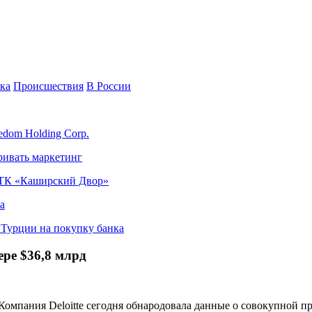
ка
Происшествия
В России
edom Holding Corp.
ривать маркетинг
я ТК «Каширский Двор»
а
в Турции на покупку банка
ере $36,8 млрд
мпания Deloitte сегодня обнародовала данные о совокупной пр