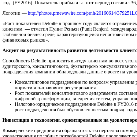
года (FY2016). Показатель прибыли за этот период составил 36
Логотип —
http://photos.prnewswire.com/prnh/20160614/379251
«Рост показателей Deloitte в прошлом году является отражен
клиентам, — отметил Пунит Реньен (Punit Renjen), международ
глобальной бизнес-среде, характеризующейся непостоянство
финансовых рынков».
Акцент на результативность развития деятельности клиенто
Способность Deloitte приносить выгоду клиентам во всех уго
аудиторского, консалтингового, бухгалтерско-консультативно
подразделения компании обнародовали данные о росте на уров
Консалтинговое подразделение по вопросам управления р
нормативно-правового регулирования.
Рост показателей консалтингового департамента состав
цифровой трансформации, внедрения систем, управления
Налогово-юридическое подразделение Deloitte в FY2016 п
рост подразделения был обусловлен шестым подряд годом
Инвестиции в технологии, ориентированные на удовлетворе
Коммерческие предприятия обращаются к экспертам за помощь
удовлетворения подобных потребностей Deloitte продолжает о