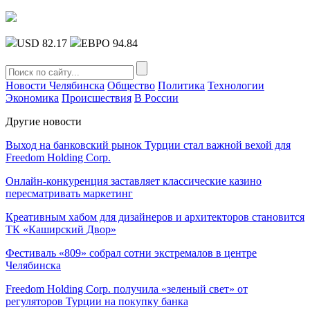
USD 82.17
ЕВРО 94.84
Новости Челябинска
Общество
Политика
Технологии
Экономика
Происшествия
В России
Другие новости
Выход на банковский рынок Турции стал важной вехой для
Freedom Holding Corp.
Онлайн-конкуренция заставляет классические казино
пересматривать маркетинг
Креативным хабом для дизайнеров и архитекторов становится
ТК «Каширский Двор»
Фестиваль «809» собрал сотни экстремалов в центре
Челябинска
Freedom Holding Corp. получила «зеленый свет» от
регуляторов Турции на покупку банка