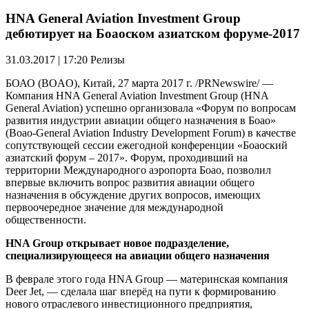
HNA General Aviation Investment Group
дебютирует на Боаоском азиатском форуме-2017
31.03.2017 | 17:20
Релизы
БОАО (BOAO), Китай, 27 марта 2017 г. /PRNewswire/ —
Компания HNA General Aviation Investment Group (HNA
General Aviation) успешно организовала «Форум по вопросам
развития индустрии авиации общего назначения в Боао»
(Boao-General Aviation Industry Development Forum) в качестве
сопутствующей сессии ежегодной конференции «Боаоский
азиатский форум – 2017». Форум, проходивший на
территории Международного аэропорта Боао, позволил
впервые включить вопрос развития авиации общего
назначения в обсуждение других вопросов, имеющих
первоочередное значение для международной
общественности.
HNA Group открывает новое подразделение,
специализирующееся на авиации общего назначения
В феврале этого года HNA Group — материнская компания
Deer Jet, — сделала шаг вперёд на пути к формированию
нового отраслевого инвестиционного предприятия,