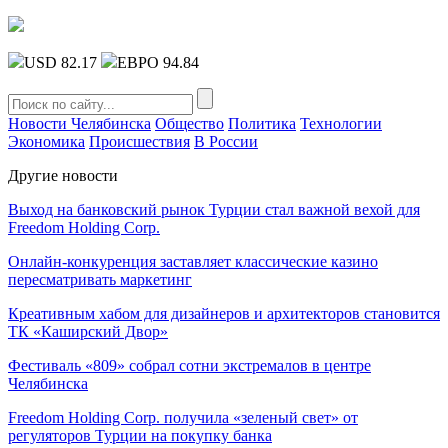
USD 82.17
ЕВРО 94.84
Новости Челябинска
Общество
Политика
Технологии
Экономика
Происшествия
В России
Другие новости
Выход на банковский рынок Турции стал важной вехой для
Freedom Holding Corp.
Онлайн-конкуренция заставляет классические казино
пересматривать маркетинг
Креативным хабом для дизайнеров и архитекторов становится
ТК «Каширский Двор»
Фестиваль «809» собрал сотни экстремалов в центре
Челябинска
Freedom Holding Corp. получила «зеленый свет» от
регуляторов Турции на покупку банка