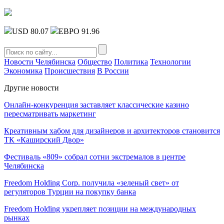
USD 80.07
ЕВРО 91.96
Новости Челябинска
Общество
Политика
Технологии
Экономика
Происшествия
В России
Другие новости
Онлайн-конкуренция заставляет классические казино
пересматривать маркетинг
Креативным хабом для дизайнеров и архитекторов становится
ТК «Каширский Двор»
Фестиваль «809» собрал сотни экстремалов в центре
Челябинска
Freedom Holding Corp. получила «зеленый свет» от
регуляторов Турции на покупку банка
Freedom Holding укрепляет позиции на международных
рынках