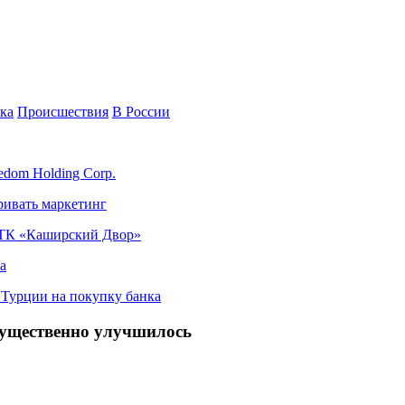
ка
Происшествия
В России
edom Holding Corp.
ривать маркетинг
я ТК «Каширский Двор»
а
в Турции на покупку банка
существенно улучшилось