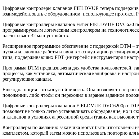
Цифровые контролеры клапанов FIELDVUE теперь поддерживаю
взаимодействовать с оборудованием, использующее протокол
Цифровые контроллеры клапанов Fisher FIELDVUE DVC620 по
программируемым логическим контроллером на технологическ
насчитывает 32 млн устройств.
Расширенное программное обеспечение с поддержкой DTM – эт
пуско-наладочные работы и ввод в эксплуатацию регулирующи
типа, поддерживающих FDT (интерфейс инструментария настр
Программа DTM предназначена для удобства пользователей, так
процессы, как установка, автоматическая калибровка и настр
регулирующие каналы.
Еще одна опция – отказоустойчивость. Она позволяет настроить
положении, либо чтобы он переходил в заранее заданное полож
Цифровые контроллеры клапанов FIELDVUE DVC6200p с DTM со
позволяет не только легко устанавливать оборудование, но и с
и клапанов в условиях агрессивной среды (таких как высокие 
Контроллеры по желанию заказчика могут быть изготовлены из
комплектом, который затем можно использовать повторно дл