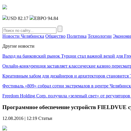
USD 82.17
ЕВРО 94.84
Новости Челябинска
Общество
Политика
Технологии
Экономи
Другие новости
Выход на банковский рынок Турции стал важной вехой для Fre
Онлайн-конкуренция заставляет классические казино пересмат
Креативным хабом для дизайнеров и архитекторов становитс
Фестиваль «809» собрал сотни экстремалов в центре Челябинск
Freedom Holding Corp. получила «зеленый свет» от регуляторо
Программное обеспечение устройств FIELDVUE 
12.08.2016 | 12:19
Статьи