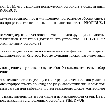
т DTM, что расширяет возможности устройств в области диагн
 PROFIBUS.
лучили расширенное и улучшенное программное обеспечение, 
их процессах, где основным протоколом является – PROFIBUS.
о менеджер типов устройств – увеличивают функциональность 
х клапанов. Испытания доказали, что устройства FIELDVUE™ мо
ойки полевых устройств).
 как обладает интуитивно понятным интерфейсом. Благодаря это
ойка выполняются быстрее. Новые функции также позволяют зна
 поведение устройства в случае сбоя. У пользователя есть выбор
ение.
четают в себе модульную конструкцию, технологию удаленной 
конфигурировать его по «plug and play» автоматически. Кроме т
температуры или вибрация) путем разделения блоков контроллера
 разных материалов, в том числе и из нержавеющей стали. На 
я модернизации установленных устройств FIELDVUE.