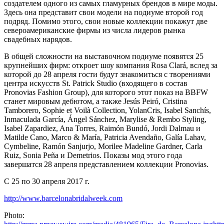
создателем одного из самых гламурных брендов в мире моды.
Здесь она представит свои модели на подиуме второй год
подряд. Помимо этого, свои новые коллекции покажут две
североамериканские фирмы из числа лидеров рынка
свадебных нарядов.
В общей сложности на выставочном подиуме появятся 25
крупнейших фирм: откроет шоу компания Rosa Clará, вслед за
которой до 28 апреля гости будут знакомиться с творениями
центра искусств St. Patrick Studio (входящего в состав
Pronovias Fashion Group), для которого этот показ на BBFW
станет мировым дебютом, а также Jesús Peiró, Cristina
Tamborero, Sophie et Voilà Collection, YolanCris, Isabel Sanchís,
Inmaculada García, Ángel Sánchez, Marylise & Rembo Styling,
Isabel Zapardiez, Ana Torres, Raimón Bundó, Jordi Dalmau и
Matilde Cano, Marco & María, Patricia Avendaño, Galía Lahav,
Cymbeline, Ramón Sanjurjo, Morilee Madeline Gardner, Carla
Ruiz, Sonia Peña и Demetrios. Показы мод этого года
завершатся 28 апреля представлением коллекции Pronovias.
С 25 по 30 апреля 2017 г.
http://www.barcelonabridalweek.com
Photo: