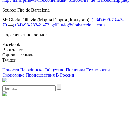
http://mma.prnewswire.com/media/481965/Fira_de_Barcelona.jpg
htt
Source: Fira de Barcelona
Mª Gloria Dilluvio (Мария Глория Диллувио),
(+34)-609-73-47-
70
—
(+34)-93-233-21-72
,
gdilluvio@firabarcelona.com
Поделиться новостью:
Facebook
Вконтакте
Одноклассники
Twitter
Новости Челябинска
Общество
Политика
Технологии
Экономика
Происшествия
В России