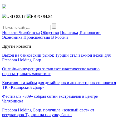
USD 82.17
ЕВРО 94.84
Новости Челябинска
Общество
Политика
Технологии
Экономика
Происшествия
В России
Другие новости
Выход на банковский рынок Турции стал важной вехой для
Freedom Holding Corp.
Онлайн-конкуренция заставляет классические казино
пересматривать маркетинг
Креативным хабом для дизайнеров и архитекторов становится
ТК «Каширский Двор»
Фестиваль «809» собрал сотни экстремалов в центре
Челябинска
Freedom Holding Corp. получила «зеленый свет» от
регуляторов Турции на покупку банка