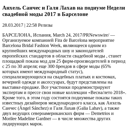
Анхель Санчес и Галя Лахав на подиуме Недели
свадебной моды 2017 в Барселоне
28.03.2017 | 22:58
Релизы
БАРСЕЛОНА, Испания, March 24, 2017/PRNewswire/ —
Организуемое компанией Fira de Barcelona мероприятие
Barcelona Bridal Fashion Week, являющееся одним из
крупнейших международных шоу и законодателей
европейских стандартов в области свадебной моды , станет
площадкой показа мод для 25 фирм-производителей в период
с 25 по 30 апреля; еще 300 брендов в сфере моды (65%
которых имеют международный статус),
специализирующихся на свадебных платьях и костюмах,
вечерней одежде и аксессуарах, будут представлены на
выставке-продаже. Все участники продемонстрируют
экспертам и прессе свои новые коллекции «Весна/лето 2018».
Кроме того, в этом году состоятся подиумные показы таких
известных дизайнеров международного класса, как Анхель
Санчес (Ángel Sánchez) и Галя Лахав (Galia Lahav), а также
двух ведущих североамериканских фирм ― Demetrios и
Morilee Madeline Gardner ― в числе множества других
лидирующих марок.