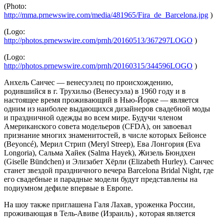
(Photo:
http://mma.prnewswire.com/media/481965/Fira_de_Barcelona.jpg
)
(Logo:
http://photos.prnewswire.com/prnh/20160513/367297LOGO
)
(Logo:
http://photos.prnewswire.com/prnh/20160315/344596LOGO
)
Анхель Санчес ― венесуэлец по происхождению,
родившийся в г. Трухильо (Венесуэла) в 1960 году и в
настоящее время проживающий в Нью-Йорке ― является
одним из наиболее выдающихся дизайнеров свадебной моды
и праздничной одежды во всем мире. Будучи членом
Американского совета модельеров (CFDA), он завоевал
признание многих знаменитостей, в числе которых Бейонсе
(Beyoncé), Мерил Стрип (Meryl Streep), Ева Лонгория (Eva
Longoria), Сальма Хайек (Salma Hayek), Жизель Бюндхен
(Giselle Bündchen) и Элизабет Хёрли (Elizabeth Hurley). Санчес
станет звездой праздничного вечера Barcelona Bridal Night, где
его свадебные и парадные модели будут представлены на
подиумном дефиле впервые в Европе.
На шоу также приглашена Галя Лахав, уроженка России,
проживающая в Тель-Авиве (Израиль) , которая является