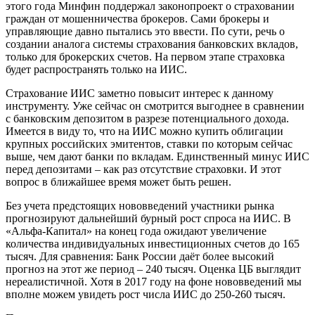
этого года Минфин поддержал законопроект о страховании
граждан от мошенничества брокеров. Сами брокеры и
управляющие давно пытались это ввести. По сути, речь о
создании аналога системы страхования банковских вкладов,
только для брокерских счетов. На первом этапе страховка
будет распространять только на ИИС.
Страхование ИИС заметно повысит интерес к данному
инструменту. Уже сейчас он смотрится выгоднее в сравнении
с банковским депозитом в разрезе потенциального дохода.
Имеется в виду то, что на ИИС можно купить облигации
крупных российских эмитентов, ставки по которым сейчас
выше, чем дают банки по вкладам. Единственный минус ИИС
перед депозитами – как раз отсутствие страховки. И этот
вопрос в ближайшее время может быть решен.
Без учета предстоящих нововведений участники рынка
прогнозируют дальнейший бурный рост спроса на ИИС. В
«Альфа-Капитал» на конец года ожидают увеличение
количества индивидуальных инвестиционных счетов до 165
тысяч. Для сравнения: Банк России даёт более высокий
прогноз на этот же период – 240 тысяч. Оценка ЦБ выглядит
нереалистичной. Хотя в 2017 году на фоне нововведений мы
вполне можем увидеть рост числа ИИС до 250-260 тысяч.