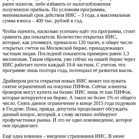
ранее налогов, либо избавить от налогообложения
полученную прибыль. По условиям программы,
минимальный срок действия ИИС – 3 года, а максимальная
сумма взноса – 400 тыс. рублей в год.
Чтобы оценить, насколько успешно идёт эта программа, стоит
сравнить два показателя. Количество открытых ИИС,
которые, как упомянул, превысило 120 тысяч, и общее число
открытых счетов на Московской бирже, принадлежащих
частным лицам. Последний показатель примерно равен 1,3
миллионам. Таким образом, уже сейчас на нашей бирже через
ИИС работает почти каждый 10-й частник. С учетом, что
программе лишь полтора года, потенциал её развития высок.
Драйвером роста открытия новых ИИС может послужить
снятие ограничений на покупки ПИФов. Сейчас клиенты
брокеров могут купить на баланс ИИС лишь те паи ПИФов,
которые котируются на бирже. А таких не более 1% от общего
число. Снять данное ограничение в конце 2015 года подумали
в Госдуме. Пока, правда, депутаты продолжают обсуждать
данный вопрос, который, к слову активно лоббируют
профучастники рынка. И это не одно нововведение, которое
они продвигают.
Ещё одна новинка – введение страхования ИИС. В июне