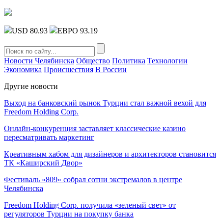
USD 80.93
ЕВРО 93.19
Новости Челябинска
Общество
Политика
Технологии
Экономика
Происшествия
В России
Другие новости
Выход на банковский рынок Турции стал важной вехой для
Freedom Holding Corp.
Онлайн-конкуренция заставляет классические казино
пересматривать маркетинг
Креативным хабом для дизайнеров и архитекторов становится
ТК «Каширский Двор»
Фестиваль «809» собрал сотни экстремалов в центре
Челябинска
Freedom Holding Corp. получила «зеленый свет» от
регуляторов Турции на покупку банка