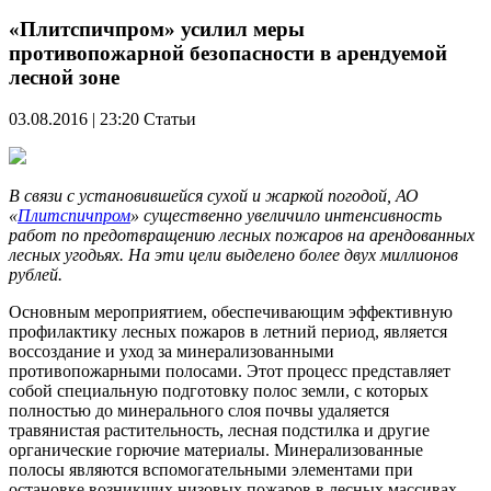
«Плитспичпром» усилил меры
противопожарной безопасности в арендуемой
лесной зоне
03.08.2016 | 23:20
Статьи
В связи с установившейся сухой и жаркой погодой, АО
«
Плитспичпром
» существенно увеличило интенсивность
работ по предотвращению лесных пожаров на арендованных
лесных угодьях. На эти цели выделено более двух миллионов
рублей.
Основным мероприятием, обеспечивающим эффективную
профилактику лесных пожаров в летний период, является
воссоздание и уход за минерализованными
противопожарными полосами. Этот процесс представляет
собой специальную подготовку полос земли, с которых
полностью до минерального слоя почвы удаляется
травянистая растительность, лесная подстилка и другие
органические горючие материалы. Минерализованные
полосы являются вспомогательными элементами при
остановке возникших низовых пожаров в лесных массивах.