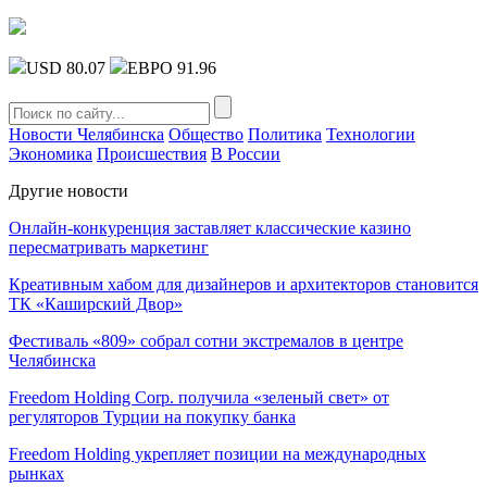
USD 80.07
ЕВРО 91.96
Новости Челябинска
Общество
Политика
Технологии
Экономика
Происшествия
В России
Другие новости
Онлайн-конкуренция заставляет классические казино
пересматривать маркетинг
Креативным хабом для дизайнеров и архитекторов становится
ТК «Каширский Двор»
Фестиваль «809» собрал сотни экстремалов в центре
Челябинска
Freedom Holding Corp. получила «зеленый свет» от
регуляторов Турции на покупку банка
Freedom Holding укрепляет позиции на международных
рынках