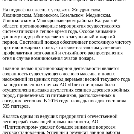
На подшефных лесных угодьях в Жиздринском,
Людиновском, Мещовском, Козельском, Медынском,
Износковском и Малоярославецком районах Калужской
области противопожарные мероприятия осуществляются
систематически в теплое время года. Особое внимание
данному виду работ уделяется в засушливый и жаркий
период. Системный подход обеспечивает постоянную чистоту
противопожарных полос, что является залогом успешной
профилактики возгораний и стихийного распространения
огня в случае возникновения очагов пожара.
Главной целью противопожарной деятельности является
сохранность существующего лесного массива и новых
насаждений из ценных пород деревьев: весной текущего года
на подготовленных почвах АО «Плитспичпром» была
осуществлена высадка двухлетних сеянцев деревьев хвойных
пород, привезенных из питомников, расположенных в
соседних регионах. В 2016 году площадь посадок составила
535 гектаров.
Являясь одним из ведущих предприятий отечественной
лесоперерабатывающей промышленности, АО
«Плитспичпром» уделяет большое внимание вопросам
лесовосстановления. Успешный результат данной работы