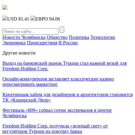
USD 81.41
ЕВРО 94.06
Новости Челябинска
Общество
Политика
Технологии
Экономика
Происшествия
В России
Другие новости
Выход на банковский рынок Турции стал важной вехой для
Freedom Holding Corp.
Онлайн-конкуренция заставляет классические казино
пересматривать маркетинг
Креативным хабом для дизайнеров и архитекторов становится
ТК «Каширский Двор»
Фестиваль «809» собрал сотни экстремалов в центре
Челябинска
Freedom Holding Corp. получила «зеленый свет» от
регуляторов Турции на покупку банка