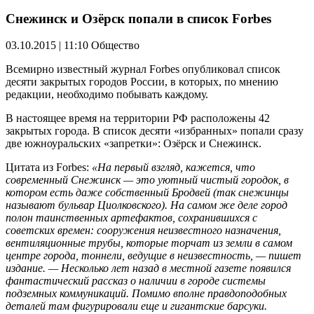
Снежинск и Озёрск попали в список Forbes
03.10.2015 | 11:10
Общество
Всемирно известный журнал Forbes опубликовал список
десяти закрытых городов России, в которых, по мнению
редакции, необходимо побывать каждому.
В настоящее время на территории РФ расположены 42
закрытых города. В список десяти «избранных» попали сразу
две южноуральских «запретки»: Озёрск и Снежинск.
Цитата из Forbes:
«На первый взгляд, кажется, что
современный Снежинск — это уютный чистый городок, в
котором есть даже собственный Бродвей (так снежинцы
называют бульвар Циолковского). На самом же деле город
полон таинственных артефактов, сохранившихся с
советских времен: сооружения неизвестного назначения,
вентиляционные трубы, которые торчат из земли в самом
центре города, тоннели, ведущие в неизвестность, — пишет
издание. — Несколько лет назад в местной газете появился
фантастический рассказ о наличии в городе системы
подземных коммуникаций. Помимо вполне правдоподобных
деталей там фигурировали еще и гигантские барсуки.